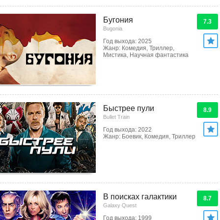
Бугония
7.3
Bugonia
Год выхода: 2025
Жанр: Комедия, Триллер,
Мистика, Научная фантастика
Быстрее пули
8.9
Bullet Train
Год выхода: 2022
Жанр: Боевик, Комедия, Триллер
В поисках галактики
8.7
Galaxy Quest
Год выхода: 1999