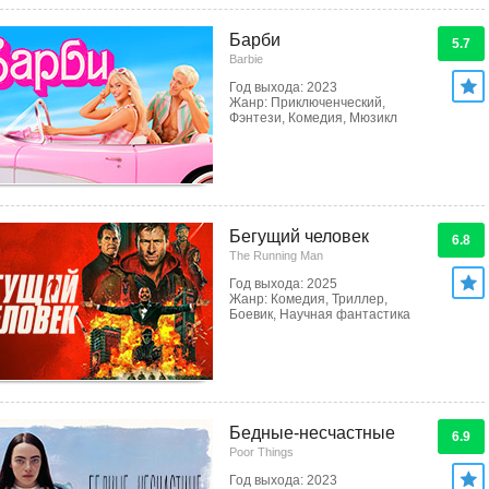
Барби
5.7
Barbie
Год выхода: 2023
Жанр: Приключенческий,
Фэнтези, Комедия, Мюзикл
Бегущий человек
6.8
The Running Man
Год выхода: 2025
Жанр: Комедия, Триллер,
Боевик, Научная фантастика
Бедные-несчастные
6.9
Poor Things
Год выхода: 2023