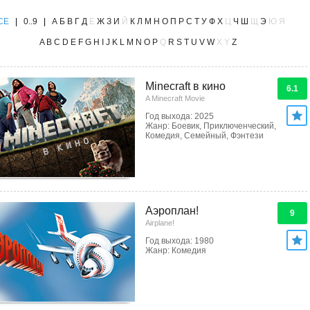
CE
|
0..9
|
А
Б
В
Г
Д
Е
Ж
З
И
Й
К
Л
М
Н
О
П
Р
С
Т
У
Ф
Х
Ц
Ч
Ш
Щ
Э
Ю
Я
A
B
C
D
E
F
G
H
I
J
K
L
M
N
O
P
Q
R
S
T
U
V
W
X
Y
Z
Minecraft в кино
6.1
A Minecraft Movie
Год выхода: 2025
Жанр: Боевик, Приключенческий,
Комедия, Семейный, Фэнтези
Аэроплан!
9
Airplane!
Год выхода: 1980
Жанр: Комедия