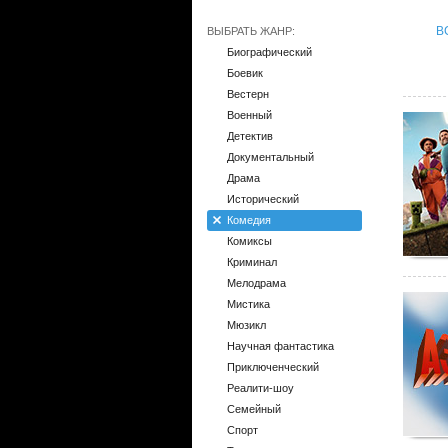
В
ВЫБРАТЬ ЖАНР:
Биографический
Боевик
Вестерн
Военный
Детектив
Документальный
Драма
Исторический
Комедия
Комиксы
Криминал
Мелодрама
Мистика
Мюзикл
Научная фантастика
Приключенческий
Реалити-шоу
Семейный
Спорт