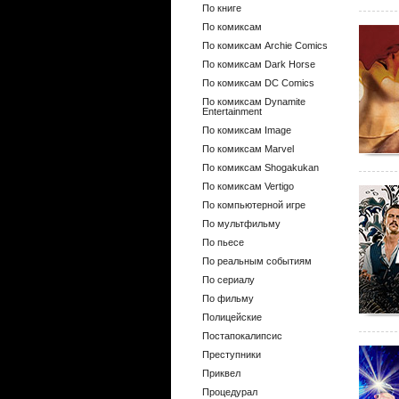
По книге
По комиксам
По комиксам Archie Comics
По комиксам Dark Horse
По комиксам DC Comics
По комиксам Dynamite
Entertainment
По комиксам Image
По комиксам Marvel
По комиксам Shogakukan
По комиксам Vertigo
По компьютерной игре
По мультфильму
По пьесе
По реальным событиям
По сериалу
По фильму
Полицейские
Постапокалипсис
Преступники
Приквел
Процедурал