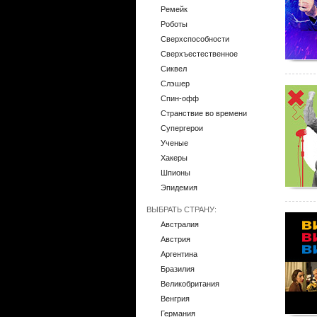
Ремейк
Роботы
Сверхспособности
Сверхъестественное
Сиквел
Слэшер
Спин-офф
Странствие во времени
Супергерои
Ученые
Хакеры
Шпионы
Эпидемия
ВЫБРАТЬ СТРАНУ:
Австралия
Австрия
Аргентина
Бразилия
Великобритания
Венгрия
Германия