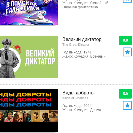
Жанр: Комедия, Семейный,
Научная фантастика
Великий диктатор
8.8
The Great Dictator
Год выхода: 1941
Жанр: Комедия, Военный
Виды доброты
5.9
Kinds of Kindness
Год выхода: 2024
Жанр: Комедия, Драма