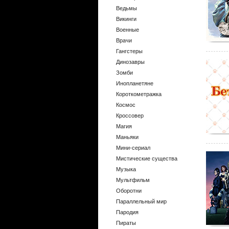
Ведьмы
Викинги
Военные
Врачи
Гангстеры
Динозавры
Зомби
Инопланетяне
Короткометражка
Космос
Кроссовер
Магия
Маньяки
Мини-сериал
Мистические существа
Музыка
Мультфильм
Оборотни
Параллельный мир
Пародия
Пираты