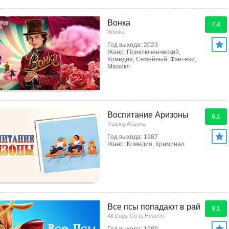
Вонка
7.4
Wonka
Год выхода: 2023
Жанр: Приключенческий,
Комедия, Семейный, Фэнтези,
Мюзикл
Воспитание Аризоны
8.1
Raising Arizona
Год выхода: 1987
Жанр: Комедия, Криминал
Все псы попадают в рай
9.1
All Dogs Go to Heaven