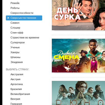
Ремейк
Роботы
Сверхспособности
Сверхъестественное
Сиквел
Слэшер
Спин-офф
Странствие во времени
Супергерои
Ученые
Хакеры
Шпионы
Эпидемия
ВЫБРАТЬ СТРАНУ:
Австралия
Австрия
Аргентина
Бразилия
Великобритания
Венгрия
Германия