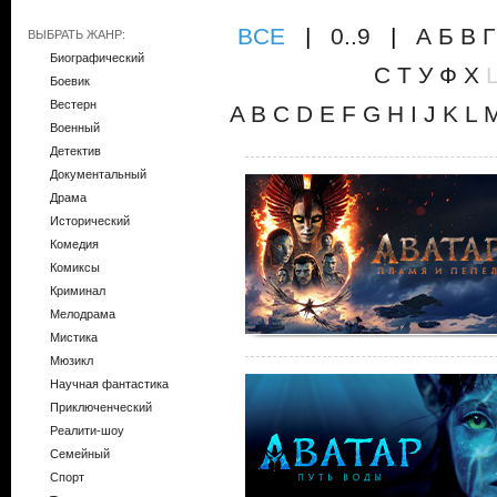
ВCE
|
0..9
|
А
Б
В
Г
ВЫБРАТЬ ЖАНР:
Биографический
С
Т
У
Ф
Х
Боевик
Вестерн
A
B
C
D
E
F
G
H
I
J
K
L
Военный
Детектив
Документальный
Драма
Исторический
Комедия
Комиксы
Криминал
Мелодрама
Мистика
Мюзикл
Научная фантастика
Приключенческий
Реалити-шоу
Семейный
Спорт