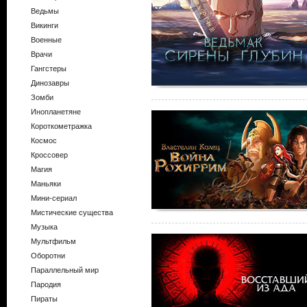
Ведьмы
Викинги
Военные
Врачи
Гангстеры
Динозавры
Зомби
Инопланетяне
Короткометражка
Космос
Кроссовер
Магия
Маньяки
Мини-сериал
Мистические существа
Музыка
Мультфильм
Оборотни
Параллельный мир
Пародия
Пираты