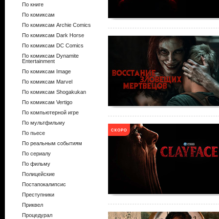
По книге
По комиксам
По комиксам Archie Comics
По комиксам Dark Horse
По комиксам DC Comics
По комиксам Dynamite
Entertainment
По комиксам Image
По комиксам Marvel
По комиксам Shogakukan
По комиксам Vertigo
По компьютерной игре
По мультфильму
СКОРО
По пьесе
По реальным событиям
По сериалу
По фильму
Полицейские
Постапокалипсис
Преступники
Приквел
Процедурал