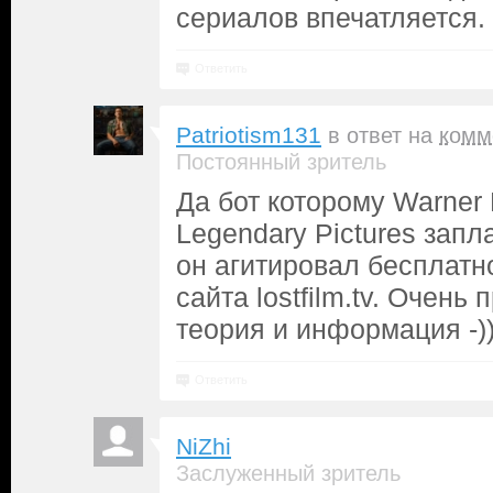
сериалов впечатляется.
Ответить
Patriotism131
в ответ на
комм
Постоянный зритель
Да бот которому Warner B
Legendary Pictures запл
он агитировал бесплатн
сайта lostfilm.tv. Очень
теория и информация -))
Ответить
NiZhi
Заслуженный зритель