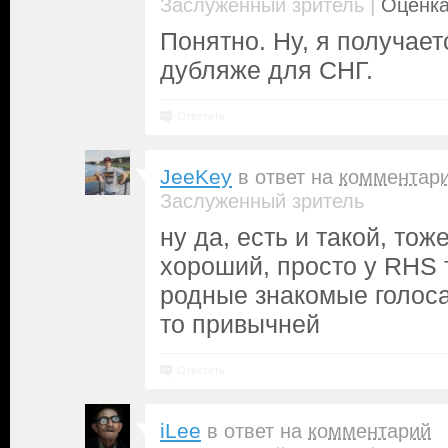
|
Заслуженный зритель
Оценка
Понятно. Ну, я получает
дубляже для СНГ.
Ответить
JeeKey
в ответ на
комментар
Заслуженный зритель
ну да, есть и такой, тож
хороший, просто у RHS 
родные знакомые голоса
то привычней
Ответить
iLee
в ответ на
комментарий