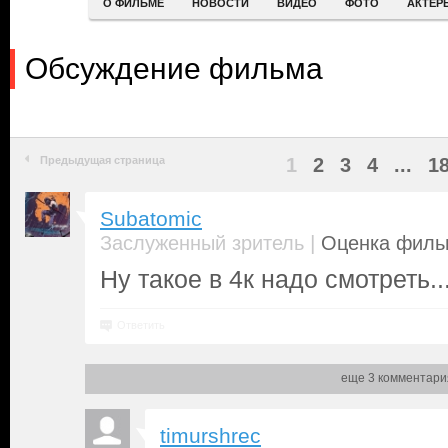
О ФИЛЬМЕ
НОВОСТИ
ВИДЕО
ФОТО
АКТЕР
Обсуждение фильма
Предыдущая страница
1
2
3
4
...
1
Subatomic
|
Заслуженный зритель
Оценка фильм
Ну такое в 4к надо смотреть..
Ответить
еще 3 комментари
timurshrec