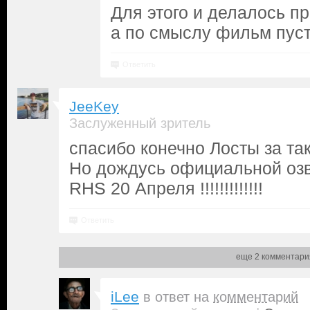
Для этого и делалось пр
а по смыслу фильм пуст
Ответить
JeeKey
Заслуженный зритель
спасибо конечно Лосты за тако
Но дождусь официальной озв
RHS 20 Апреля !!!!!!!!!!!!!
Ответить
еще 2 комментари
iLee
в ответ на
комментарий