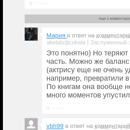
Ответить
еще 1 комментари
Мария
в ответ на
комментари
|
akelabrjlicakela
Заслуженный 
Это понятно) Но теряют
часть. Можно же баланс
(актрису еще не очень у
например, превратили в 
По книгам она вообще н
много моментов упустил
Ответить
vbh99
в ответ на
комментари