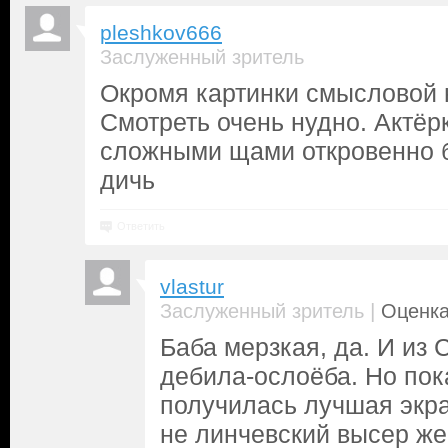
pleshkov666
Заслуженный зритель
Окромя картинки смысловой н
Смотреть очень нудно. Актёр
сложными щами откровенно б
дичь
Ответить
vlastur
|
Заслуженный зритель
Оценка
Баба мерзкая, да. И из 
дебила-ослоёба. Но пок
получилась лучшая экр
не линчевский высер же