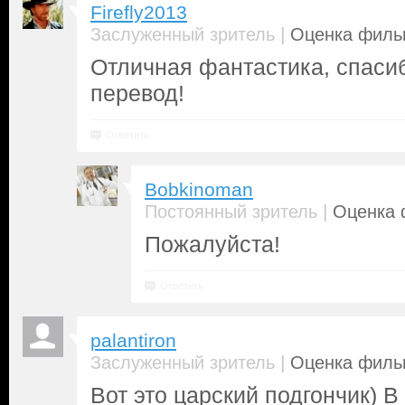
Firefly2013
|
Заслуженный зритель
Оценка фильм
Отличная фантастика, спаси
перевод!
Ответить
Bobkinoman
|
Постоянный зритель
Оценка 
Пожалуйста!
Ответить
palantiron
|
Заслуженный зритель
Оценка фильм
Вот это царский подгончик) В