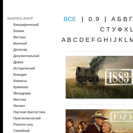
ВCE
|
0..9
|
А
Б
В
Г
ВЫБРАТЬ ЖАНР:
Биографический
С
Т
У
Ф
Х
Боевик
Вестерн
A
B
C
D
E
F
G
H
I
J
K
L
Военный
Детектив
Документальный
Драма
Исторический
Комедия
Комиксы
Криминал
Мелодрама
Мистика
Мюзикл
Научная фантастика
Приключенческий
Реалити-шоу
Семейный