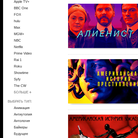
Apple TV+
BBC One
FOX
hulu
Max
MGM+
NBC
Netflix
Prime Video
Rai 1
Roku
Showtime
Syfy
The CW
БОЛЬШЕ
ВЫБРАТЬ ТИП:
Анимация
Антиутопия
Антология
Байкеры
Будущее