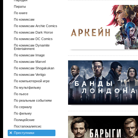
Пародия
Пираты
По книге
По комиксам
По комиксам Archie Comics
По комиксам Dark Horse
По комиксам DC Comics
По комиксам Dynamite
Entertainment
По комиксам Image
По комиксам Marvel
По комиксам Shogakukan
По комиксам Vertigo
По компьютерной игре
По мультфильму
По пьесе
По реальным событиям
По сериалу
По фильму
Полицейские
Постапокалипсис
Преступники