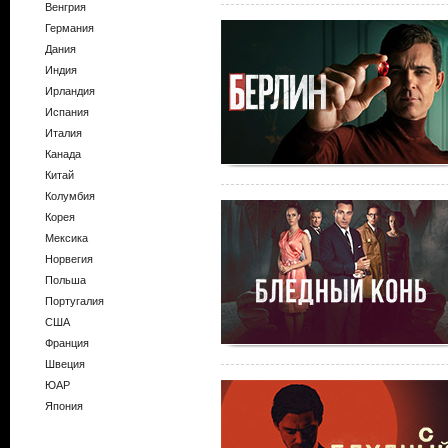
Венгрия
Германия
Дания
Индия
Ирландия
Испания
Италия
Канада
Китай
Колумбия
Корея
Мексика
Норвегия
Польша
Португалия
США
Франция
Швеция
ЮАР
Япония