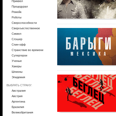
Приквел
Процедурал
Ремейк
Роботы
Сверхспособности
Сверхъестественное
Сиквел
Слэшер
Спин-офф
Странствие во времени
Супергерои
Ученые
Хакеры
Шпионы
Эпидемия
ВЫБРАТЬ СТРАНУ:
Австралия
Австрия
Аргентина
Бразилия
Великобритания