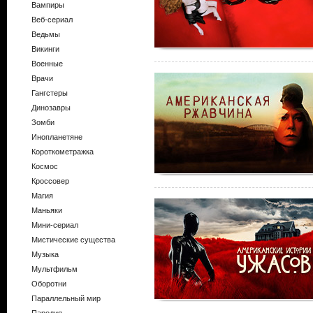
Вампиры
Веб-сериал
Ведьмы
Викинги
Военные
Врачи
Гангстеры
Динозавры
Зомби
Инопланетяне
Короткометражка
Космос
Кроссовер
Магия
Маньяки
Мини-сериал
Мистические существа
Музыка
Мультфильм
Оборотни
Параллельный мир