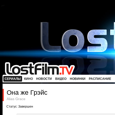
СЕРИАЛЫ
КИНО
НОВОСТИ
ВИДЕО
НОВИНКИ
РАСПИСАНИЕ
Она же Грэйс
Alias Grace
Статус: Завершен