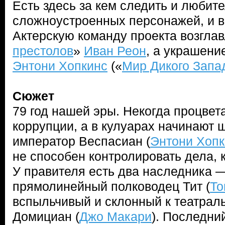
Есть здесь за кем следить и любит
сложноустроенных персонажей, и 
Актерскую команду проекта возглав
престолов
»
Иван Реон
, а украшени
Энтони Хопкинс
(«
Мир Дикого Запа
Сюжет
79 год нашей эры. Некогда процвет
коррупции, а в кулуарах начинают ш
император Веспасиан (
Энтони Хопк
не способен контролировать дела, 
У правителя есть два наследника 
прямолинейный полководец Тит (
То
вспыльчивый и склонный к театра
Домициан (
Джо Макари
). Последни