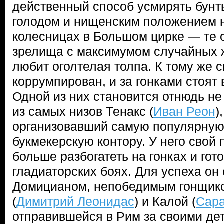
действенный способ усмирять бунт
голодом и нищенским положением н
колесницах в Большом цирке — те
зрелища с максимумом случайных ж
любит оголтелая толпа. К тому же 
коррумпирован, и за гонками стоят
Одной из них становится отнюдь не
из самых низов Тенакс (
Иван Реон
)
организовавший самую популярную
букмекерскую контору. У него свой 
больше разбогатеть на гонках и го
гладиаторских боях. Для успеха он
Домицианом, непобедимым гонщик
(
Димитрий Леонидас
) и Калой (
Сара
отправившейся в Рим за своими де