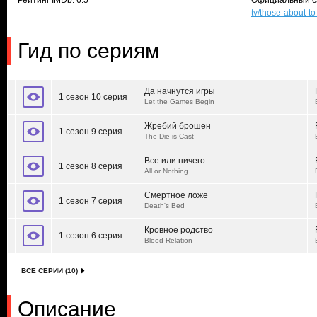
Рейтинг IMDb: 6.5
Официальный с
tv/those-about-to
Гид по сериям
Да начнутся игры
1 сезон 10 серия
Let the Games Begin
Жребий брошен
1 сезон 9 серия
The Die is Cast
Все или ничего
1 сезон 8 серия
All or Nothing
Смертное ложе
1 сезон 7 серия
Death's Bed
Кровное родство
1 сезон 6 серия
Blood Relation
ВСЕ СЕРИИ (10)
Описание