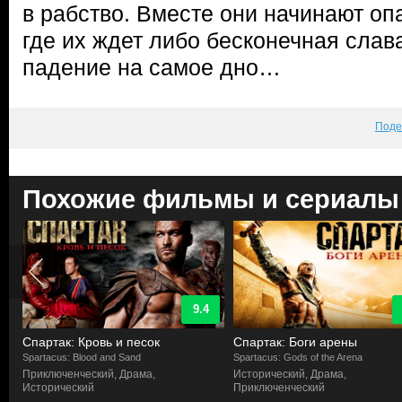
в рабство. Вместе они начинают оп
где их ждет либо бесконечная слав
падение на самое дно…
Поде
Похожие фильмы и сериалы
9.4
Спартак: Кровь и песок
Спартак: Боги арены
Spartacus: Blood and Sand
Spartacus: Gods of the Arena
Приключенческий, Драма,
Исторический, Драма,
Исторический
Приключенческий