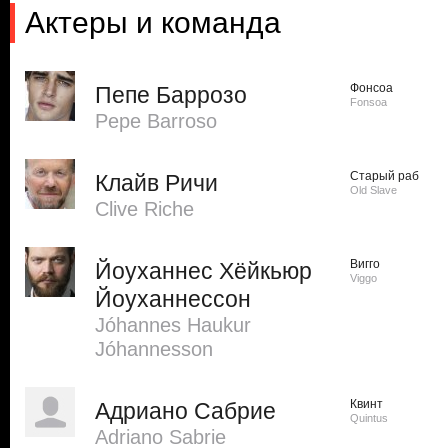
Актеры и команда
Фонсоа
Пепе Баррозо
Fonsoa
Pepe Barroso
Старый раб
Клайв Ричи
Old Slave
Clive Riche
Вигго
Йоуханнес Хёйкьюр
Viggo
Йоуханнессон
Jóhannes Haukur
Jóhannesson
Квинт
Адриано Сабрие
Quintus
Adriano Sabrie