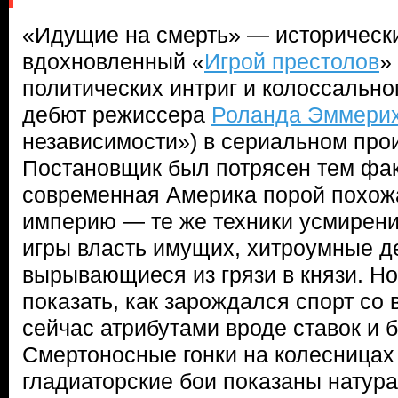
«Идущие на смерть» — исторически
вдохновленный «
Игрой престолов
»
политических интриг и колоссально
дебют режиссера
Роланда Эммери
независимости») в сериальном про
Постановщик был потрясен тем фак
современная Америка порой похож
империю — те же техники усмирени
игры власть имущих, хитроумные д
вырывающиеся из грязи в князи. Н
показать, как зарождался спорт со
сейчас атрибутами вроде ставок и 
Смертоносные гонки на колесницах
гладиаторские бои показаны натур