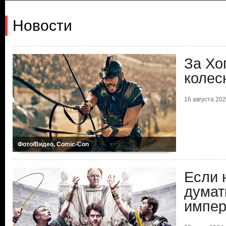
Новости
За Хо
колес
16 августа 2024
Фото/Видео, Comic-Con
Если 
думат
импер