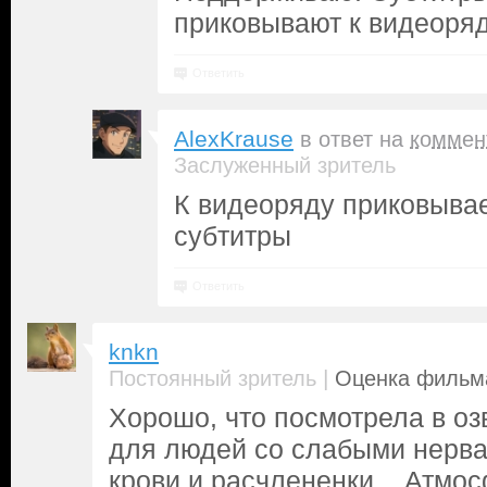
приковывают к видеоряд
Ответить
AlexKrause
в ответ на
коммен
Заслуженный зритель
К видеоряду приковывае
субтитры
Ответить
knkn
|
Постоянный зритель
Оценка фильма
Хорошо, что посмотрела в оз
для людей со слабыми нерва
крови и расчлененки... Атмо