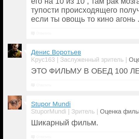
его на 10 из 10 , там рак моз
тупости происходящего полу
если ты овощь то кино агонь 
Ответить
Денис Воротьев
|
|
Kpyc163
Заслуженный зритель
Оце
ЭТО ФИЛЬМУ В ОБЕД 100 Л
Ответить
Stupor Mundi
|
|
StuporMundi
Зритель
Оценка фильм
Шикарный фильм.
Ответить