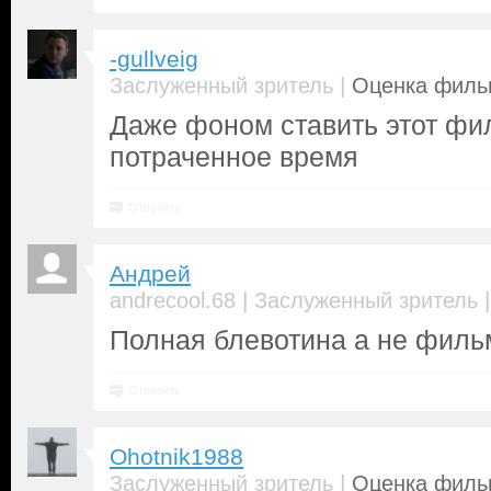
-gullveig
|
Заслуженный зритель
Оценка фильм
Даже фоном ставить этот фил
потраченное время
Ответить
Андрей
|
andrecool.68
Заслуженный зритель
Полная блевотина а не филь
Ответить
Ohotnik1988
|
Заслуженный зритель
Оценка фильм