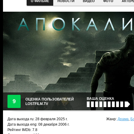
О ФИЛЬМЕ
НОВОСТИ
ВИДЕО
ФОТО
АКТЕР
ВАША ОЦЕНКА
ОЦЕНКА ПОЛЬЗОВАТЕЛЕЙ
9
LOSTFILM.TV
Дата выхода ru:
28 февраля 2025
г.
Жанр:
Драма
,
Б
Дата выхода eng: 08 декабря 2006 г.
Рейтинг IMDb: 7.8