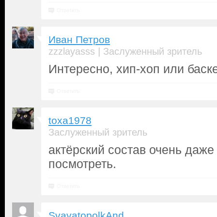
Ответить
Иван Петров
|
zzzlayasss
Заслуженный зритель
Интересно, хип-хоп или баск
Ответить
toxa1978
Заслуженный зритель
актёрский состав очень даже
посмотреть.
Ответить
SvayatopolkAnd