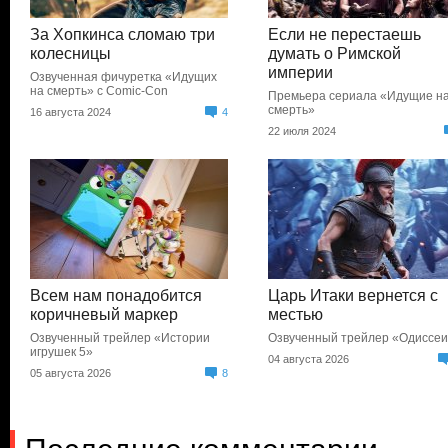
За Хопкинса сломаю три
Если не перестаешь
колесницы
думать о Римской
империи
Озвученная фичуретка «Идущих
на смерть» с Comic-Con
Премьера сериала «Идущие н
смерть»
16 августа 2024
4
22 июля 2024
Всем нам понадобится
Царь Итаки вернется с
коричневый маркер
местью
Озвученный трейлер «Истории
Озвученный трейлер «Одиссе
игрушек 5»
04 августа 2026
05 августа 2026
8