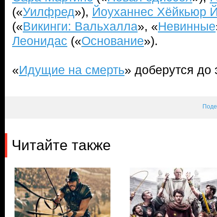
(«
Уилфред
»),
Йоуханнес Хёйкьюр 
(«
Викинги: Вальхалла
», «
Невинные
Леонидас
(«
Основание
»).
«
Идущие на смерть
» доберутся до 
Поде
Читайте также