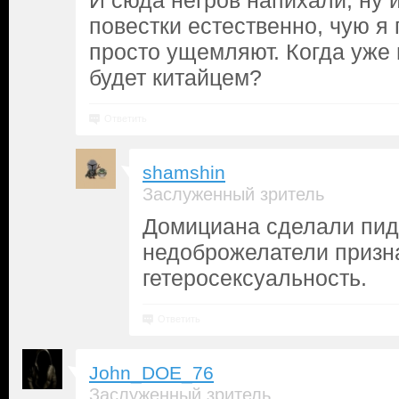
И сюда негров напихали, ну 
повестки естественно, чую я 
просто ущемляют. Когда уже
будет китайцем?
Ответить
shamshin
Заслуженный зритель
Домициана сделали пид
недоброжелатели призн
гетеросексуальность.
Ответить
John_DOE_76
Заслуженный зритель