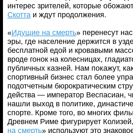
интерес зрителей, которые обожаю
Скотта
и ждут продолжения.
«
Идущие на смерть
» перенесут нас
эры, где население держится в узд
бесплатной едой и кровавыми мас
вроде гонок на колесницах, гладиа
публичных казней. Нам покажут, к
спортивный бизнес стал более упр
подотчетным бюрократическим стру
действа — император Веспасиан, ч
нашли выход в политике, династиче
спорте. Кроме того, во многих фил
Древнем Риме фигурирует Колизей,
на смерть
» используют это знаково