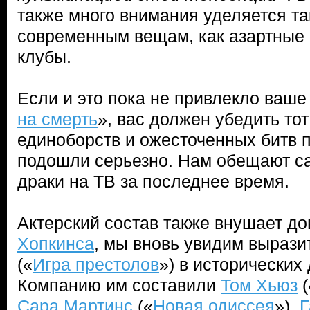
также много внимания уделяется т
современным вещам, как азартные и
клубы.
Если и это пока не привлекло ваше
на смерть
», вас должен убедить тот
единоборств и ожесточенных битв 
подошли серьезно. Нам обещают 
драки на ТВ за последнее время.
Актерский состав также внушает до
Хопкинса
, мы вновь увидим вырази
(«
Игра престолов
») в исторических
Компанию им составили
Том Хьюз
(
Сара Мартинс
(«
Новая одиссея
»),
Г