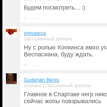
Будем посмотреть... :)
Ответить
ingvaarus
Заслуженный зритель
Ну с ролью Хопкинса имхо уг
Веспасиана, буду ждать.
Ответить
Guderian Benis
|
shokavo
Постоянный зритель
Главное в Спартаке негр ник
сейчас жопы повзрывались