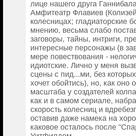
лице нашего друга Ганнибала
Амфитеатр Флавиев (Колизей)
колесницах; гладиаторские б
мнению, весьма слабо постав
заговоры, тайны, интриги, пр
интересные персонажы (в зав
мере повествования - нелоги
идиотские. Лично у меня выз
сцены с пид...ми, без которых
хочет обойтись), но, как оно 
масштаба у создателей колпак
как и в самом сериале, наб
скорость колесниц и вдребезги
оставив даже намека на хор
каковое осталось после "Спа
Уитфилдом.