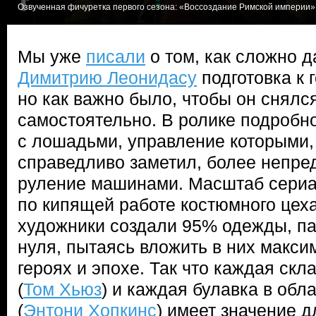
Озвученная фичуретка первого сезона: «Воссоздание Римской империи».
Мы уже
писали
о том, как сложно д
Димитрию Леонидасу
подготовка к 
но как важно было, чтобы он снялся
самостоятельно. В ролике подробно
с лошадьми, управление которыми, 
справедливо заметил, более непре
руление машинами. Масштаб сериа
по кипящей работе костюмного цех
художники создали 95% одежды, па
нуля, пытаясь вложить в них макс
героях и эпохе. Так что каждая скл
(
Том Хьюз
) и каждая булавка в об
(
Энтони Хопкинс
) имеет значение д