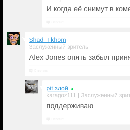
И когда её снимут в коме
Ответить
Shad_Tkhom
Заслуженный зритель
Alex Jones опять забыл приня
Ответить
pit злой
|
karagoz111
Заслуженный зри
поддерживаю
Ответить