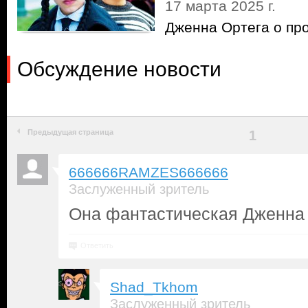
17 марта 2025 г.
Дженна Ортега о про
Обсуждение новости
Предыдущая страница
1
666666RAMZES666666
Заслуженный зритель
Она фантастическая Дженна 
Ответить
Shad_Tkhom
Заслуженный зритель