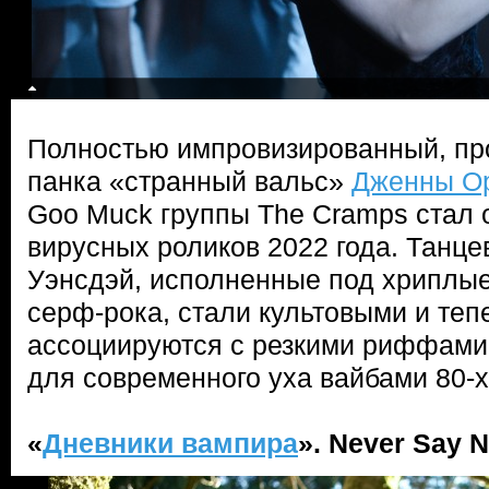
Полностью импровизированный, пр
панка «странный вальс»
Дженны Ор
Goo Muck группы The Cramps стал 
вирусных роликов 2022 года. Танц
Уэнсдэй, исполненные под хриплые
серф-рока, стали культовыми и теп
ассоциируются с резкими риффами
для современного уха вайбами 80-х
«
Дневники вампира
». Never Say 