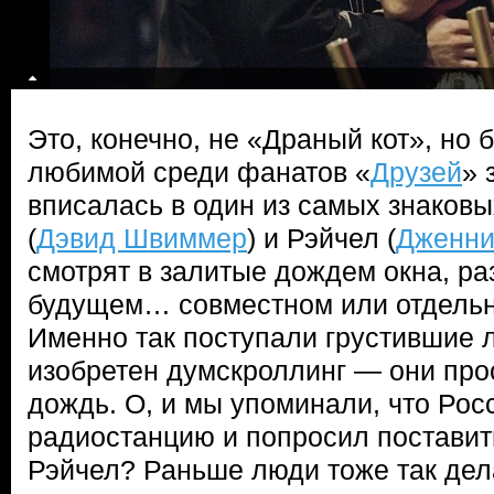
Это, конечно, не «Драный кот», но 
любимой среди фанатов «
Друзей
» 
вписалась в один из самых знаков
(
Дэвид Швиммер
) и Рэйчел (
Дженни
смотрят в залитые дождем окна, р
будущем… совместном или отдельно
Именно так поступали грустившие л
изобретен думскроллинг — они про
дождь. О, и мы упоминали, что Рос
радиостанцию и попросил поставит
Рэйчел? Раньше люди тоже так дел