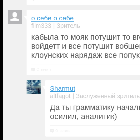
о себе о себе
|
film333
Зритель
кабыла то мояк потушит то в
войдетт и все потушит вобще
клоунских нарядаж все попу
Ответить
Sharmut
|
altfagot
Заслуженный зритель
Да ты грамматику начал
осилил, аналитик)
Ответить