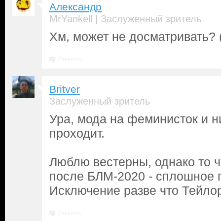
Александр
|
MrYankell
Заслуженный зритель
Хм, может не досматривать? 
Ответить
Britver
Заслуженный зритель
Ура, мода на феминисток и н
проходит.
Люблю вестерны, однако то ч
после БЛМ-2020 - сплошное г
Исключение разве что Тейл
Ответить