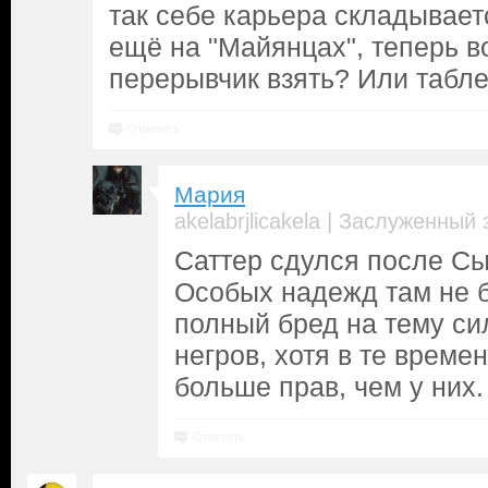
так себе карьера складывает
ещё на "Майянцах", теперь во
перерывчик взять? Или табле
Ответить
Мария
|
akelabrjlicakela
Заслуженный 
Саттер сдулся после С
Особых надежд там не б
полный бред на тему с
негров, хотя в те време
больше прав, чем у них.
Ответить