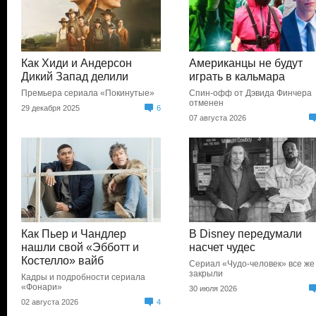
Как Хиди и Андерсон
Американцы не будут
Дикий Запад делили
играть в кальмара
Премьера сериала «Покинутые»
Спин-офф от Дэвида Финчера
отменен
29 декабря 2025
6
07 августа 2026
Как Пьер и Чандлер
В Disney передумали
нашли свой «Эбботт и
насчет чудес
Костелло» вайб
Сериал «Чудо-человек» все же
закрыли
Кадры и подробности сериала
«Фонари»
30 июля 2026
02 августа 2026
4