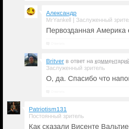
Александр
|
MrYankell
Заслуженный зрите
Первозданная Америка
Ответить
Britver
в ответ на
комментари
Заслуженный зритель
О, да. Спасибо что нап
Ответить
Patriotism131
Постоянный зритель
Как сказали Висенте Вальти