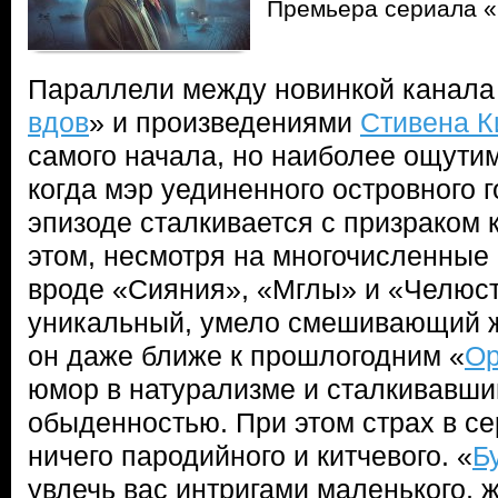
Премьера сериала «
Параллели между новинкой канала 
вдов
» и произведениями
Стивена К
самого начала, но наиболее ощути
когда мэр уединенного островного 
эпизоде сталкивается с призраком 
этом, несмотря на многочисленные 
вроде «Сияния», «Мглы» и «Челюст
уникальный, умело смешивающий ж
он даже ближе к прошлогодним «
Ор
юмор в натурализме и сталкивавши
обыденностью. При этом страх в с
ничего пародийного и китчевого. «
Б
увлечь вас интригами маленького,