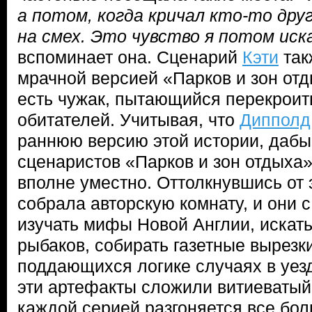
а потом, когда кричал кто-то дру
на смех. Это чувство я потом иск
вспоминает она. Сценарий
Кэти
так
мрачной версией «Парков и зон от
есть чужак, пытающийся перекроить
обитателей. Учитывая, что
Дипполд
раннюю версию этой истории, дабы
сценаристов «Парков и зон отдыха»
вполне уместно. Оттолкнувшись от 
собрала авторскую комнату, и они 
изучать мифы Новой Англии, искат
рыбаков, собирать газетные вырезк
поддающихся логике случаях в уез
эти артефакты сложили витиеватый 
каждой серией разгоняется все бол