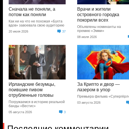
Сначала не поняли, а
Врачи и жители
потом как поняли
островного городка
покорили всех
Как ни на что не похожая «Бухта
вдов» завоевала свою аудиторию
Объявлены номинанты на
премию «Эмми»
20 июля 2026
37
08 июля 2026
Ирландские безумцы,
За Крипто и двор —
поившие пивом
лазером в упор
отрубленные головы
Премьера фильма «Супергёрл
Погружаемся в историю реальной
03 августа 2026
банды «Вестис»
05 августа 2026
3
Последние комментарии