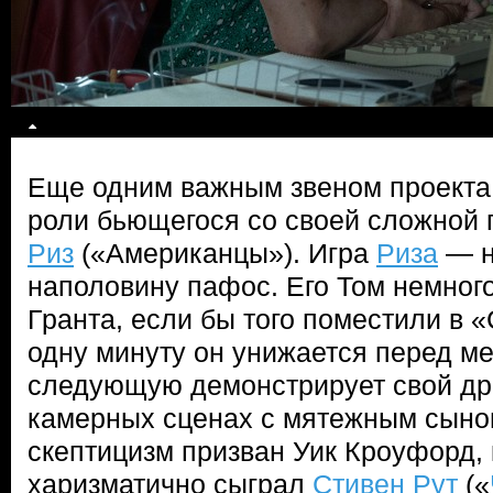
Еще одним важным звеном проекта
роли бьющегося со своей сложной
Риз
(«Американцы»). Игра
Риза
— н
наполовину пафос. Его Том немног
Гранта, если бы того поместили в 
одну минуту он унижается перед ме
следующую демонстрирует свой др
камерных сценах с мятежным сыном
скептицизм призван Уик Кроуфорд, 
харизматично сыграл
Стивен Рут
(«