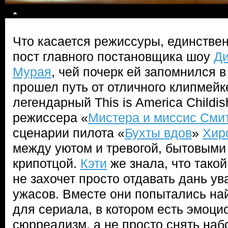
Что касается режиссуры, единстве
пост главного постановщика шоу
Д
Мурая
, чей почерк ей запомнился 
прошел путь от отличного клипмейк
легендарный This is America Childi
режиссера «
Мистера и миссис Сми
сценарии пилота «
Бухты вдов
»
Хир
между уютом и тревогой, бытовыми
крипотцой.
Кэти
же знала, что такой
не захочет просто отдавать дань 
ужасов. Вместе они попытались на
для сериала, в котором есть эмоци
сюрреализм, а не просто снять на