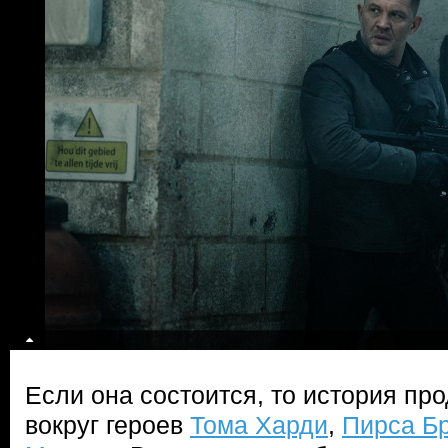
Если она состоится, то история пр
вокруг героев
Тома Харди
,
Пирса Б