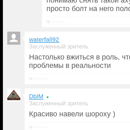
понимаю снять такой ах
просто болт на него пол
Ответить
waterfall92
Заслуженный зритель
Настолько вжиться в роль, чт
проблемы в реальности
Ответить
DblM
Заслуженный зритель
Красиво навели шороху )
Ответить