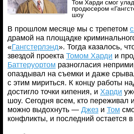
Том Харди смог улад
продюсером «Гангст
шоу
В прошлом месяце мы с трепетом
драмой на площадке криминальног
«
Гангстерлэнд
». Тогда казалось, 
звездой проекта
Томом Харди
и пр
Баттеруортом
разногласия неприми
опаздывал на съемки и даже срывал
с этим мириться. К концу работы н
достигло точки кипения, и
Харди
уж
шоу. Сегодня всем, кто переживал и
можно выдохнуть —
Джез
и
Том
смо
конфликты, и последний остается в