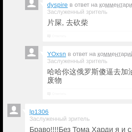
dyspire
в ответ на
комментар
Заслуженный зритель
片屎, 去砍柴
Ответить
YOxsn
в ответ на
комментари
Заслуженный зритель
哈哈你这俄罗斯傻逼去加
废物
Ответить
lp1306
Заслуженный зритель
Браво!!!!Без Тома Харди я и 