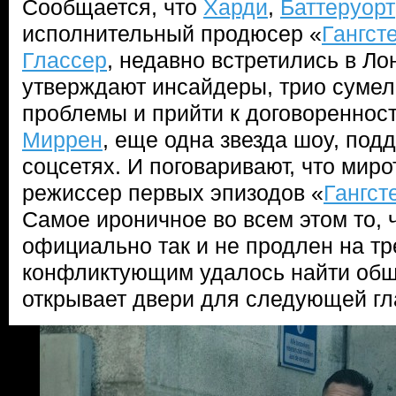
Сообщается, что
Харди
,
Баттеруорт
исполнительный продюсер «
Гангст
Глассер
, недавно встретились в Ло
утверждают инсайдеры, трио сумел
проблемы и прийти к договореннос
Миррен
, еще одна звезда шоу, под
соцсетях. И поговаривают, что мир
режиссер первых эпизодов «
Гангст
Самое ироничное во всем этом то, 
официально так и не продлен на тр
конфликтующим удалось найти общи
открывает двери для следующей гл