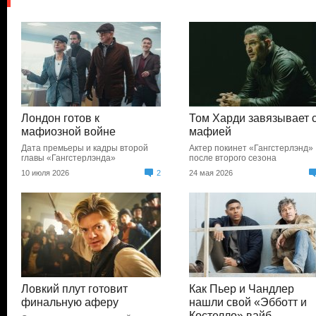
Лондон готов к
Том Харди завязывает 
мафиозной войне
мафией
Дата премьеры и кадры второй
Актер покинет «Гангстерлэнд»
главы «Гангстерлэнда»
после второго сезона
10 июля 2026
2
24 мая 2026
Ловкий плут готовит
Как Пьер и Чандлер
финальную аферу
нашли свой «Эбботт и
Костелло» вайб