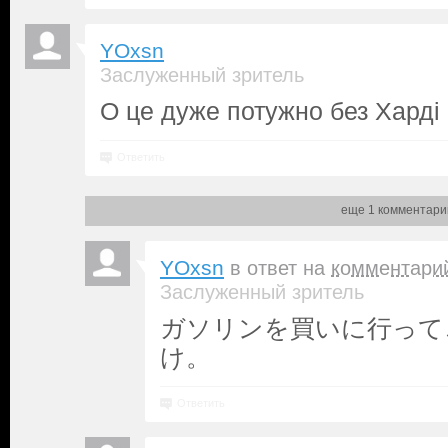
YOxsn
Заслуженный зритель
О це дуже потужно без Харді 
Ответить
еще 1 комментари
YOxsn
в ответ на
комментари
Заслуженный зритель
ガソリンを買いに行って
け。
Ответить