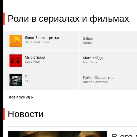
Роли в сериалах и фильмах
Дюна: Часть третья
Stilgar
Dune: Part Three
Stilgar
Мыс страха
Макс Кэйди
Cape Fear
Max Cady
F1
Рубен Сервантес
F1
Ruben Cervantes
ВСЕ РОЛИ (5)
Новости