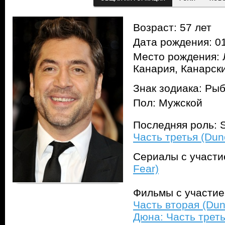
Возраст: 57 лет
Дата рождения: 01
Место рождения: 
Канария, Канарск
Знак зодиака: Ры
Пол: Мужской
Последняя роль: S
Часть третья (Dune
Сериалы с участ
Fear)
Фильмы с участи
Часть вторая (Dun
Дюна: Часть треть