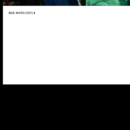
ВСЕ ФОТО (707)