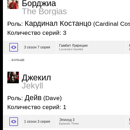
Борджиа
The Borgias
Кардинал Костанцо
Роль:
(Cardinal Co
Количество серий: 3
Гамбит Лукреции
3 сезон 7 серия
Lucrezia's Gambit
…БОЛЬШЕ
Джекил
Jekyll
Дейв
Роль:
(Dave)
Количество серий: 1
Эпизод 3
1 сезон 3 серия
Episode Three