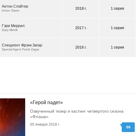
Антон Слэйтер
2018 г.
1 серия
Anton Slater
Гэри Меррил
2017 г.
1 серия
Gary Merrill
Спецагент Фрэнк Загар
2016 г.
1 серия
Special Agent Frank Zagar
«Герой падет»
Озвученный тизер и кастинг четвертого сезона
«Флэша»
05 января 2018 г.
66