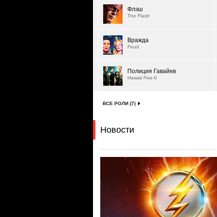
Флэш
The Flash
Вражда
Feud
Полиция Гавайев
Hawaii Five-0
ВСЕ РОЛИ (7)
Новости