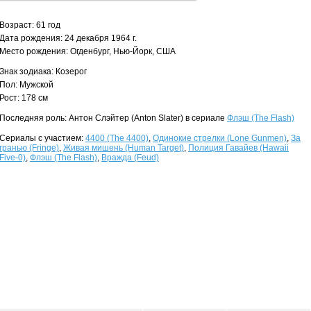
Возраст: 61 год
Дата рождения: 24 декабря 1964 г.
Место рождения: Огденбург, Нью-Йорк, США
Знак зодиака: Козерог
Пол: Мужской
Рост: 178 см
Последняя роль: Антон Слэйтер (Anton Slater) в сериале
Флэш (The Flash)
Сериалы с участием:
4400 (The 4400)
,
Одинокие стрелки (Lone Gunmen)
,
За
гранью (Fringe)
,
Живая мишень (Human Target)
,
Полиция Гавайев (Hawaii
Five-0)
,
Флэш (The Flash)
,
Вражда (Feud)