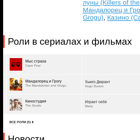
луны (Killers of t
Мандалорец и Гро
Grogu)
,
Казино (Ca
Роли в сериалах и фильмах
Мыс страха
Cape Fear
Мандалорец и Грогу
Хьюго Дюрант
The Mandalorian and Grogu
Hugo Durant
Киностудия
Играет себя
The Studio
Marty
ВСЕ РОЛИ (5)
Новости