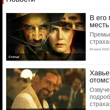
В его
месть
Премь
страха
09 июня 2026 г
Статья
Хавье
отомс
Озвуче
подроб
страха