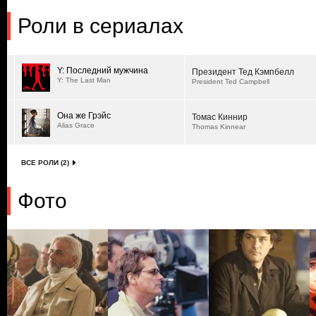
Роли в сериалах
Y: Последний мужчина
Президент Тед Кэмпбелл
Y: The Last Man
President Ted Campbell
Она же Грэйс
Томас Киннир
Alias Grace
Thomas Kinnear
ВСЕ РОЛИ (2)
Фото