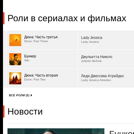
Роли в сериалах и фильмах
Дюна: Часть третья
Lady Jessica
Dune: Part Three
Lady Jessica
Бункер
Джульетта Николс
Silo
Juliette Nichols
Дюна: Часть вторая
Леди Джессика Атрейдес
Dune: Part Two
Lady Jessica Atreides
ВСЕ РОЛИ (5)
Новости