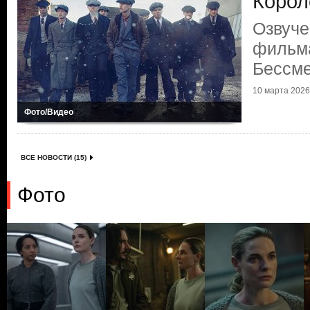
Корол
Озвуче
фильма
Бессме
10 марта 2026 
Фото/Видео
ВСЕ НОВОСТИ (15)
Фото