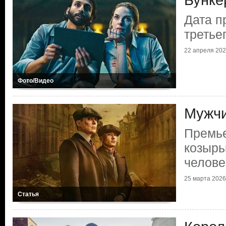
Бунке
Дата п
третье
22 апреля 2026
Фото/Видео
Мужчи
Премь
козырь
челове
25 марта 2026 
Статья