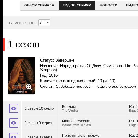
ОБЗОР СЕРИАЛА
ГИД ПО СЕРИЯМ
НОВОСТИ
ВИДЕ
ВЫБРАТЬ СЕЗОН:
1 сезон
Статус: Завершен
Название: Народ против О. Джея Симпсона (The Peo
Simpson)
Год: 2016
Количество вышедших серий: 10
(из 10)
Слоган:
Судебный процесс — еще не вся история.
Вердикт
Ru:
1
1 сезон 10 серия
The Verdict
Eng: 
Манна небесная
Ru:
0
1 сезон 9 серия
Manna from Heaven
Eng: 
Присяжные в тюрьме
Ru:
2
1 сезон 8 серия