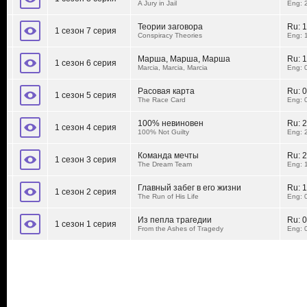
A Jury in Jail
Eng: 
Теории заговора
Ru:
1
1 сезон 7 серия
Conspiracy Theories
Eng: 
Марша, Марша, Марша
Ru:
1
1 сезон 6 серия
Marcia, Marcia, Marcia
Eng: 
Расовая карта
Ru:
0
1 сезон 5 серия
The Race Card
Eng: 
100% невиновен
Ru:
2
1 сезон 4 серия
100% Not Guilty
Eng: 
Команда мечты
Ru:
2
1 сезон 3 серия
The Dream Team
Eng: 
Главный забег в его жизни
Ru:
1
1 сезон 2 серия
The Run of His Life
Eng: 
Из пепла трагедии
Ru:
0
1 сезон 1 серия
From the Ashes of Tragedy
Eng: 