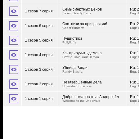
Семь смертных Бенов
Ru:
2
1 сезон 7 серия
Seven Deadly Bens
Eng: 
Охотники за призраками!
Ru:
2
1 сезон 6 серия
Ghost Hunters!
Eng: 
Пушистики
Ru:
1
1 сезон 5 серия
Rollyfluffs
Eng: 
Как приручить демона
Ru:
1
1 сезон 4 серия
How to Train Your Demon
Eng: 
Убийца Рэнди
Ru:
1
1 сезон 3 серия
Randy Slasher
Eng: 
Незавершённые дела
Ru:
1
1 сезон 2 серия
Unfinished Business
Eng: 
Добро пожаловать в Андервейл
Ru:
1
1 сезон 1 серия
Welcome to the Undervale
Eng: 