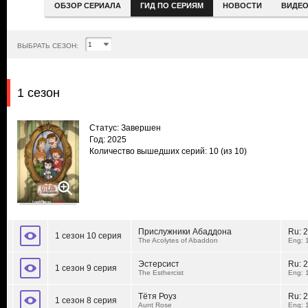
ОБЗОР СЕРИАЛА
ГИД ПО СЕРИЯМ
НОВОСТИ
ВИДЕ
ВЫБРАТЬ СЕЗОН:
1 сезон
Статус: Завершен
Год: 2025
Количество вышедших серий: 10
(из 10)
Прислужники Абаддона
Ru:
2
1 сезон 10 серия
The Acolytes of Abaddon
Eng: 
Эстерсист
Ru:
2
1 сезон 9 серия
The Esthercist
Eng: 
Тётя Роуз
Ru:
2
1 сезон 8 серия
Aunt Rose
Eng: 