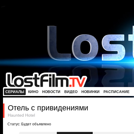
СЕРИАЛЫ
КИНО
НОВОСТИ
ВИДЕО
НОВИНКИ
РАСПИСАНИЕ
Отель с привидениями
Haunted Hotel
Статус: Будет объявлено