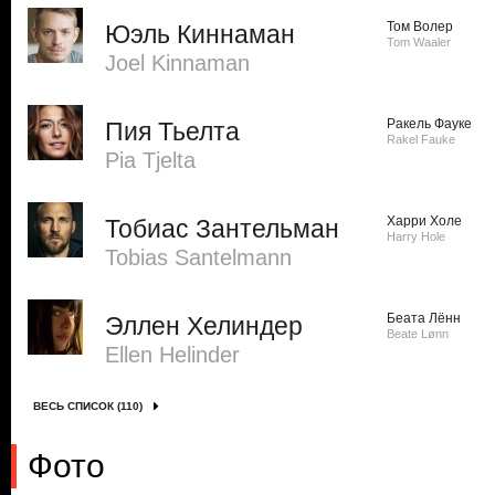
Том Волер
Юэль Киннаман
Tom Waaler
Joel Kinnaman
Ракель Фауке
Пия Тьелта
Rakel Fauke
Pia Tjelta
Харри Холе
Тобиас Зантельман
Harry Hole
Tobias Santelmann
Беата Лённ
Эллен Хелиндер
Beate Lønn
Ellen Helinder
ВЕСЬ СПИСОК (110)
Фото