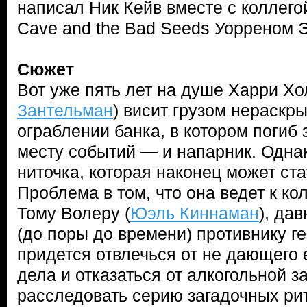
написал Ник Кейв вместе с коллегой
Cave and the Bad Seeds Уорреном 
Сюжет
Вот уже пять лет на душе Харри Хо
Зантельман
) висит грузом нераскр
ограблении банка, в котором погиб 
месту событий — и напарник. Одна
ниточка, которая наконец может ста
Проблема в том, что она ведет к ко
Тому Волеру (
Юэль Киннаман
), да
(до поры до времени) противнику г
придется отвлечься от не дающего 
дела и отказаться от алкогольной з
расследовать серию загадочных ри