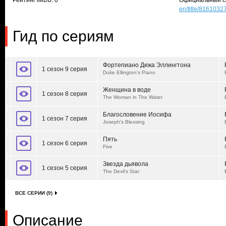
Рейтинг IMDb: 0
Официальный с
en/title/8161032
Гид по сериям
Фортепиано Дюка Эллингтона
1 сезон 9 серия
Duke Ellington's Piano
Женщина в воде
1 сезон 8 серия
The Woman in The Water
Благословение Иосифа
1 сезон 7 серия
Joseph's Blessing
Пять
1 сезон 6 серия
Five
Звезда дьявола
1 сезон 5 серия
The Devil's Star
ВСЕ СЕРИИ (9)
Описание