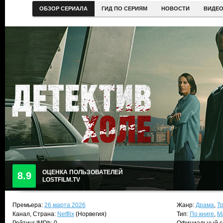
ОБЗОР СЕРИАЛА
ГИД ПО СЕРИЯМ
НОВОСТИ
ВИДЕ
ОЦЕНКА ПОЛЬЗОВАТЕЛЕЙ
8.9
LOSTFILM.TV
Премьера:
26 марта 2026
Жанр:
Драма
,
Т
Канал, Страна:
Netflix
(Норвегия)
Тип:
По книге
,
М