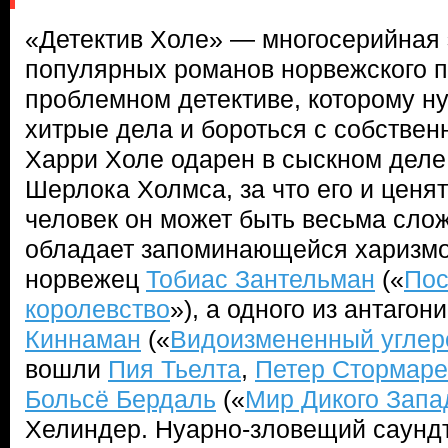
«Детектив Холе» — многосерийная
популярных романов норвежского 
проблемном детективе, которому н
хитрые дела и бороться с собстве
Харри Холе одарен в сыскном деле 
Шерлока Холмса, за что его и ценят
человек он может быть весьма слож
обладает запоминающейся харизмой
норвежец
Тобиас Зантельман
(«
Пос
королевство
»), а одного из антаго
Киннаман
(«
Видоизмененный углер
вошли
Пия Тьелта
,
Петер Стормаре
Больсё Бердаль
(«
Мир Дикого Запа
Хелиндер. Нуарно-зловещий саундт