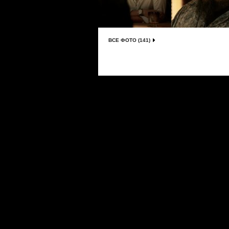
ВСЕ ФОТО (141)
Сериалы
|
Новости
|
Новинки
|
Видео
|
Расписани
О проекте
|
Правила
|
FAQ
|
Размещение реклам