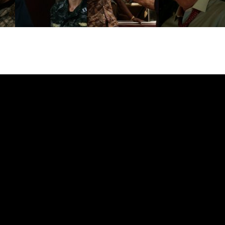
е
|
Официальная группа в VK
ы
|
Обратная связь
|
RSS