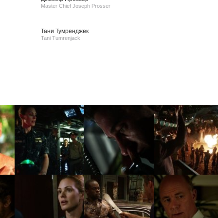
Master Chief Joseph Prosser
Тани Тумренджек
Tani Tumrenjack