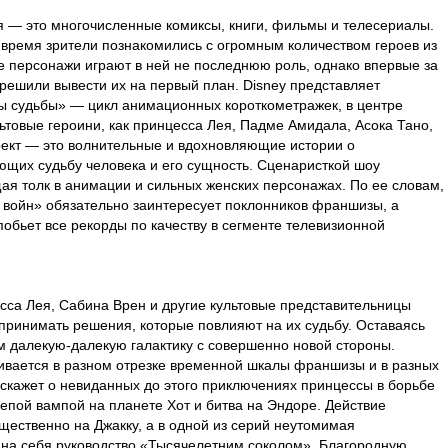
я — это многочисленные комиксы, книги, фильмы и телесериалы.
время зрители познакомились с огромным количеством героев из
е персонажи играют в ней не последнюю роль, однако впервые за
решили вывести их на первый план. Disney представляет
ы судьбы» — цикл анимационных короткометражек, в центре
льтовые героини, как принцесса Лея, Падме Амидала, Асока Тано,
оект — это волнительные и вдохновляющие истории о
щих судьбу человека и его сущность. Сценаристкой шоу
я толк в анимации и сильных женских персонажах. По ее словам,
 войн» обязательно заинтересует поклонников франшизы, а
обьет все рекорды по качеству в сегменте телевизионной
есса Лея, Сабина Врен и другие культовые представительницы
принимать решения, которые повлияют на их судьбу. Оставаясь
м далекую-далекую галактику с совершенно новой стороны.
чивается в разном отрезке временной шкалы франшизы и в разных
сскажет о невиданных до этого приключениях принцессы в борьбе
репой вампой на планете Хот и битва на Эндоре. Действие
щественно на Джакку, а в одной из серий неутомимая
 на себя руководство «Тысячелетним соколом». Благородную