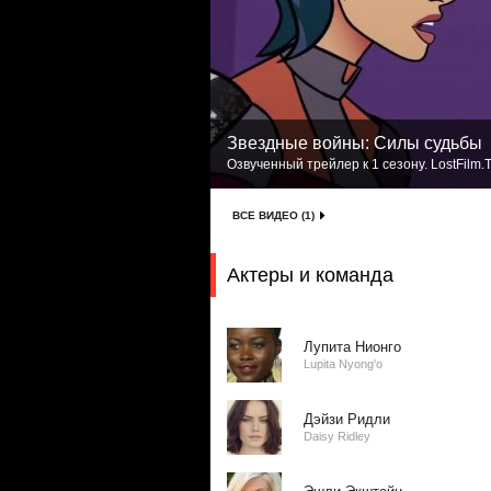
Звездные войны: Силы судьбы
Озвученный трейлер к 1 сезону. LostFilm.
ВСЕ ВИДЕО (1)
Актеры и команда
Лупита Нионго
Lupita Nyong'o
Дэйзи Ридли
Daisy Ridley