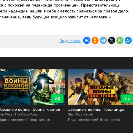
ка с похожей на гуманоида противницей. Представительницы
ели надежду и нашли в себе смелость сражаться за правое дело.
 значение, ведь будущее всецело зависит от человека и
Поделиться:
9.2
9.1
Звездные войны: Войны клонов
Звездные войны: Повстанцы
tar Wars: The Clone Wars
Star Wars Rebels
Приключенческий, Фантастика
Приключенческий, Фантастика