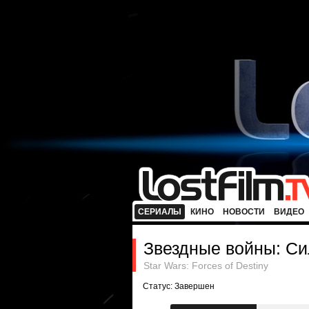
СЕРИАЛЫ
КИНО
НОВОСТИ
ВИДЕО
Звездные войны: С
Star Wars: Forces of Destiny
Статус: Завершен