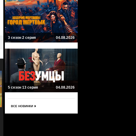
3 сезон 2 серия
04.08.2026
5 сезон 13 серия
04.08.2026
4.7
7
ВСЕ НОВИНКИ
Звездные врата: Начало
Звездные войны: Сопротивле
Stargate Origins
Star Wars Resistance
Фантастика
Фантастика, Приключенческий, Бо