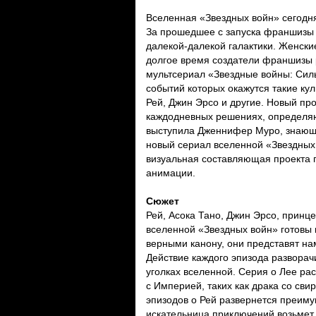
Вселенная «Звездных войн» сегодн
За прошедшее с запуска франшизы 
далекой-далекой галактики. Женски
долгое время создатели франшизы 
мультсериал «Звездные войны: Сил
событий которых окажутся такие ку
Рей, Джин Эрсо и другие. Новый пр
каждодневных решениях, определяю
выступила Дженнифер Муро, знающа
новый сериал вселенной «Звездных
визуальная составляющая проекта п
анимации.
Сюжет
Рей, Асока Тано, Джин Эрсо, принц
вселенной «Звездных войн» готовы 
верными канону, они представят на
Действие каждого эпизода развора
уголках вселенной. Серия о Лее ра
с Империей, таких как драка со сви
эпизодов о Рей развернется преиму
искательница приключений возьмет