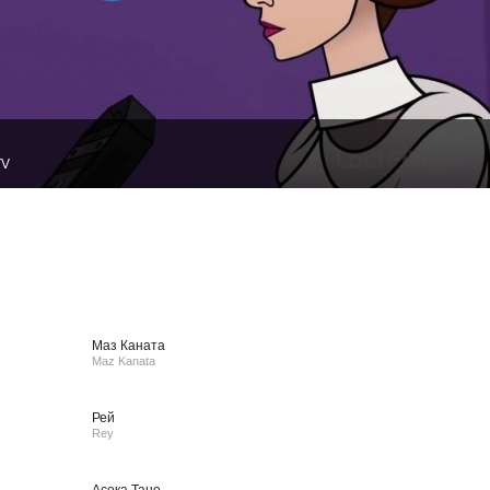
TV
Маз Каната
Maz Kanata
Рей
Rey