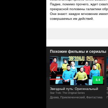
Падме, помимо прочего, ждет схват
прекрасной половины галактики обр
Они знают: каждое мгновение имеет
совершаемых им действий.
Похожие фильмы и сериалы
8.9
8.4
здные врата
Звездный путь: Оригинальный
Gate SG-1
Star Trek: The Original Series
S
люченческий, Фантастика, Боевик
Драма, Приключенческий, Фантастика