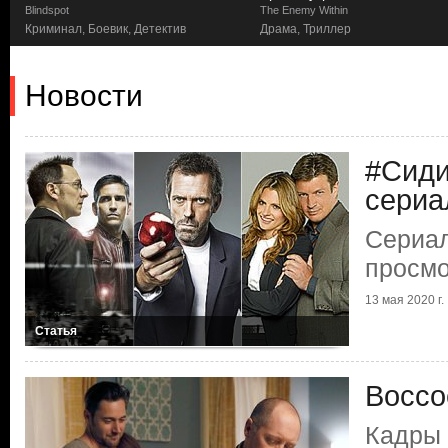
Blindspot
The Enemy Within
Криминал, Боевик, Детектив
Драма, Триллер
Новости
#Сиди
сери
Сериал
просмо
13 мая 2020 г.
Статья
Воссо
Кадры 