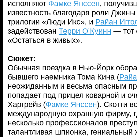
исполняют
Фамке Янссен
, получив
известность благодаря роли Джины
трилогии «Люди Икс», и
Райан Игго
задействован
Терри О’Куинн
— тот 
«Остаться в живых».
Сюжет:
Обычная поездка в Нью-Йорк обора
бывшего наемника Тома Кина (
Райа
неожиданным и весьма опасным пр
попадает под прицел коварной и оч
Харгрейв (
Фамке Янссен
). Скотти в
международную охранную фирму, г
несколько профессионалов преступ
талантливая шпионка, гениальный 