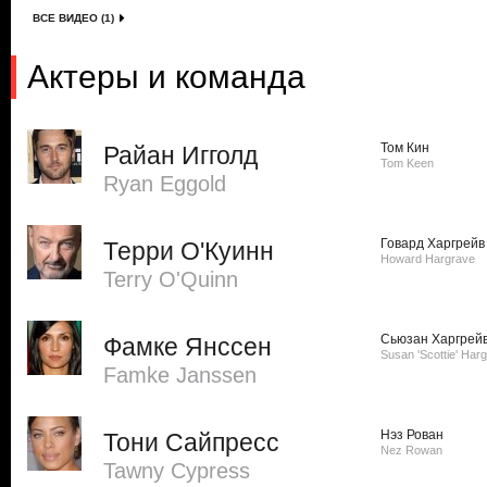
ВСЕ ВИДЕО (1)
Актеры и команда
Том Кин
Райан Игголд
Tom Keen
Ryan Eggold
Говард Харгрейв
Терри О'Куинн
Howard Hargrave
Terry O'Quinn
Сьюзан Харгрей
Фамке Янссен
Susan 'Scottie' Har
Famke Janssen
Нэз Рован
Тони Сайпресс
Nez Rowan
Tawny Cypress