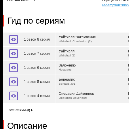
Рейтинг IMDb: 7.2
Официальный с
redemption?nbc
Гид по сериям
Уайтхолл: заключение
1 сезон 8 серия
Whitehall: Conclusion (2)
Уайтхолл
1 сезон 7 серия
Whitehall (1)
Заложники
1 сезон 6 серия
Hostages
Бореалис
1 сезон 5 серия
Borealis 301
Операция Дэйвенпорт
1 сезон 4 серия
Operation Davenport
ВСЕ СЕРИИ (8)
Описание