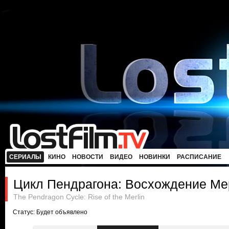
СЕРИАЛЫ
КИНО
НОВОСТИ
ВИДЕО
НОВИНКИ
РАСПИСАНИЕ
Цикл Пендрагона: Восхождение Ме
The Pendragon Cycle: Rise of the Merlin
Статус: Будет объявлено