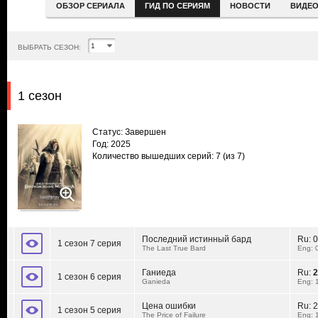
ОБЗОР СЕРИАЛА
ГИД ПО СЕРИЯМ
НОВОСТИ
ВИДЕ
ВЫБРАТЬ СЕЗОН:
1 сезон
Статус: Завершен
Год: 2025
Количество вышедших серий: 7
(из 7)
Последний истинный бард
Ru:
0
1 сезон 7 серия
The Last True Bard
Eng: 
Ганиеда
Ru:
2
1 сезон 6 серия
Ganieda
Eng: 
Цена ошибки
Ru:
2
1 сезон 5 серия
The Price of Failure
Eng: 