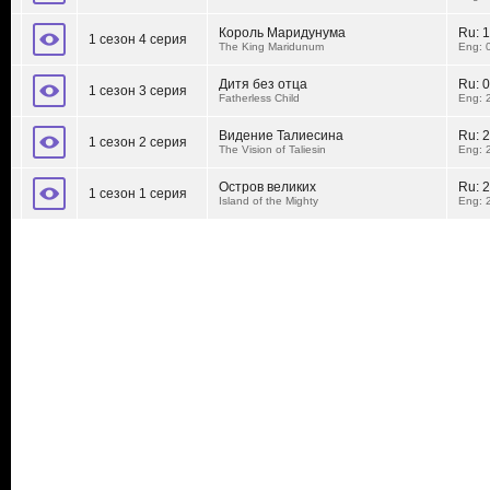
Король Маридунума
Ru:
1
1 сезон 4 серия
The King Maridunum
Eng: 
Дитя без отца
Ru:
0
1 сезон 3 серия
Fatherless Child
Eng: 
Видение Талиесина
Ru:
2
1 сезон 2 серия
The Vision of Taliesin
Eng: 
Остров великих
Ru:
2
1 сезон 1 серия
Island of the Mighty
Eng: 