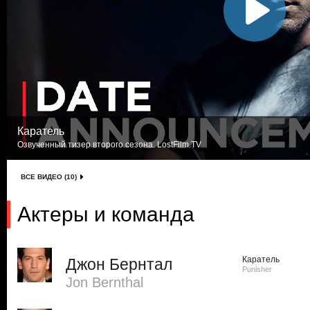
Каратель
Озвученный тизер второго сезона. LostFilm.TV
ВСЕ ВИДЕО (10)
Актеры и команда
Каратель
Джон Бернтал
Punisher
Jon Bernthal