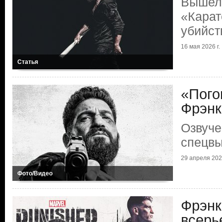
Вышел
«Карат
убийст
16 мая 2026 г.
Статья
«Пого
Фрэнк
Озвуче
спецвы
29 апреля 2026
Фото/Видео
Фрэнк
всерь