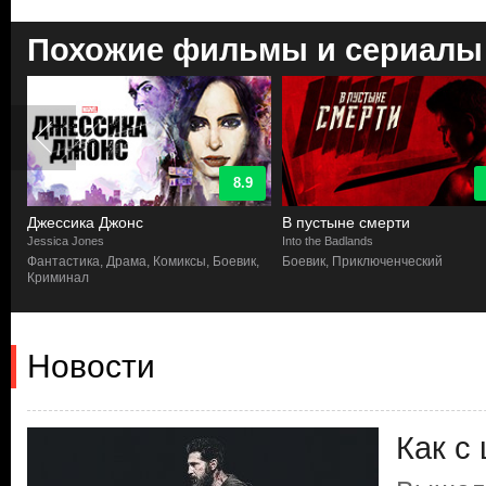
Похожие фильмы и сериалы
8.9
Джессика Джонс
В пустыне смерти
Jessica Jones
Into the Badlands
к
Фантастика, Драма, Комиксы, Боевик,
Боевик, Приключенческий
Криминал
Новости
Как с