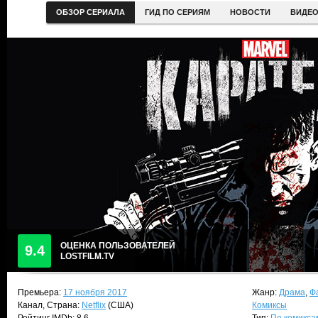
ОБЗОР СЕРИАЛА
ГИД ПО СЕРИЯМ
НОВОСТИ
ВИДЕ
ОЦЕНКА ПОЛЬЗОВАТЕЛЕЙ
9.4
LOSTFILM.TV
Премьера:
17 ноября 2017
Жанр:
Драма
,
Ф
Канал, Страна:
Netflix
(США)
Комиксы