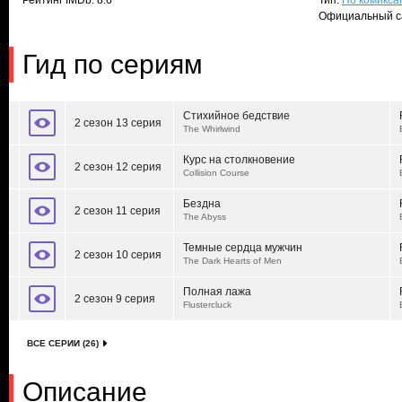
Рейтинг IMDb: 8.6
Тип:
По комикса
Официальный с
Гид по сериям
Стихийное бедствие
2 сезон 13 серия
The Whirlwind
Курс на столкновение
2 сезон 12 серия
Collision Course
Бездна
2 сезон 11 серия
The Abyss
Темные сердца мужчин
2 сезон 10 серия
The Dark Hearts of Men
Полная лажа
2 сезон 9 серия
Flustercluck
ВСЕ СЕРИИ (26)
Описание