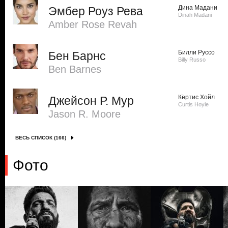
Дина Мадани
Эмбер Роуз Рева
Dinah Madani
Amber Rose Revah
Билли Руссо
Бен Барнс
Billy Russo
Ben Barnes
Кёртис Хойл
Джейсон Р. Мур
Curtis Hoyle
Jason R. Moore
ВЕСЬ СПИСОК (166)
Фото