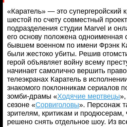
«Каратель» — это супергеройский 
шестой по счету совместный проект
подразделения студии Marvel и онла
его основу положена одноименная 
бывшем военном по имени Фрэнк Ка
были жестоко убиты. Решив отомсти
герой объявляет войну всему прест
начинает самолично вершить право
телеэкранах Каратель в исполнени
знакомого поклонникам сериалов п
зомби-драмы «
Ходячие мертвецы
»,
сезоне «
Сорвиголовы
». Персонаж 
зрителям, критикам и продюсерам, 
решено снять отдельное шоу. Из вс