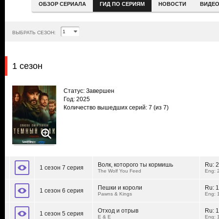
ОБЗОР СЕРИАЛА
ГИД ПО СЕРИЯМ
НОВОСТИ
ВИДЕ
ВЫБРАТЬ СЕЗОН:
1 сезон
Статус: Завершен
Год: 2025
Количество вышедших серий: 7
(из 7)
Волк, которого ты кормишь
Ru:
2
1 сезон 7 серия
The Wolf You Feed
Eng: 
Пешки и короли
Ru:
1
1 сезон 6 серия
Pawns & Kings
Eng: 
Отход и отрыв
Ru:
1
1 сезон 5 серия
E & E
Eng: 