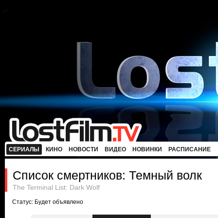
СЕРИАЛЫ
КИНО
НОВОСТИ
ВИДЕО
НОВИНКИ
РАСПИСАНИЕ
Список смертников: Темный волк
The Terminal List: Dark Wolf
Статус: Будет объявлено