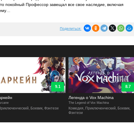
что покойный Профессор завещал все свое наследие, включая
 ему…
Поделиться:
9.1
8.7
Аркейн
Легенда о Vox Machina
rcane
The Legend of Vox Machina
Приключенческий, Боевик, Фэнтези
Комедия, Приключенческий, Боевик,
Фэнтези