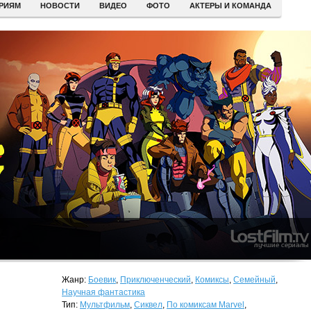
ЕРИЯМ
НОВОСТИ
ВИДЕО
ФОТО
АКТЕРЫ И КОМАНДА
Жанр:
Боевик
,
Приключенческий
,
Комиксы
,
Семейный
,
Научная фантастика
Тип:
Мультфильм
,
Сиквел
,
По комиксам Marvel
,