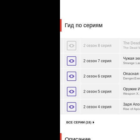
Гид по сериям
The Dead
2 сезон 8 серия
The Dead 
Чужая зе
2 сезон 7 серия
Strange La
Опасная
2 сезон 6 серия
Danger.Exe
Оружие И
2 сезон 5 серия
Weapon X, 
Заря Апо
2 сезон 4 серия
Rise of Apo
ВСЕ СЕРИИ (18)
Описание