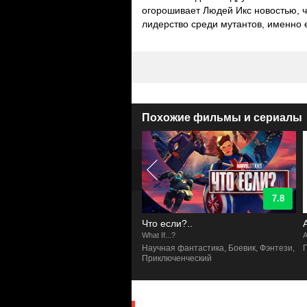
огорошивает Людей Икс новостью, 
лидерство среди мутантов, именно
Похожие фильмы и сериалы
8.6
7.8
язвимый
Что если?..
ible
What If...?
A
ксы, Приключенческий, Боевик
Научная фантастика, Боевик, Фэнтези,
Приключенческий