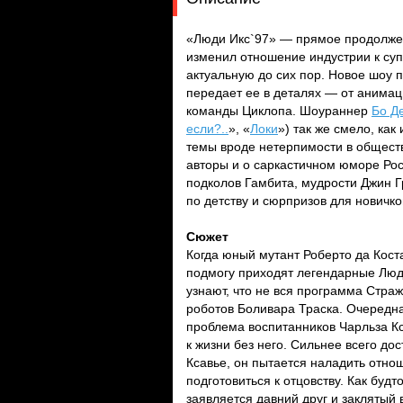
«Люди Икс`97» — прямое продолже
изменил отношение индустрии к суп
актуальную до сих пор. Новое шоу 
передает ее в деталях — от анимац
команды Циклопа. Шоураннер
Бо Д
если?..
», «
Локи
») так же смело, ка
темы вроде нетерпимости в общест
авторы и о саркастичном юморе Рос
подколов Гамбита, мудрости Джин Г
по детству и сюрпризов для новичко
Сюжет
Когда юный мутант Роберто да Кост
подмогу приходят легендарные Люд
узнают, что не вся программа Стра
роботов Боливара Траска. Очередн
проблема воспитанников Чарльза Кс
к жизни без него. Сильнее всего д
Ксавье, он пытается наладить отно
подготовиться к отцовству. Как буд
заявляется давний друг и заклятый