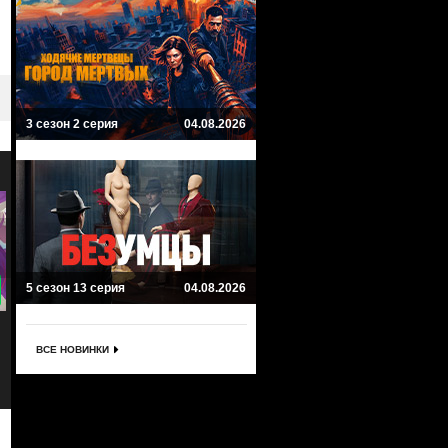
3 сезон 2 серия
04.08.2026
5 сезон 13 серия
04.08.2026
7.3
8
Осатанелые
Люди Икс
Diabolical
X-Men
ВСЕ НОВИНКИ
Боевик, Научная фантастика, Комедия,
Комиксы, Семейный,
Приключенческий
Приключенческий, Боевик, Научна
фантастика