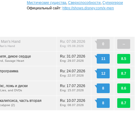
Мистические существа
,
Сверхспособности
,
Супергерои
Официальный сайт:
https://shows.disney.com/x-men
 Man's Hand
Ru: 07.08.2026
0
--
Man's Hand
Eng: 05.08.2026
мля, дикое сердце
Ru:
31.07.2026
11
8.5
nd, Savage Heart
Eng: 29.07.2026
 программа
Ru:
24.07.2026
12
8.7
Eng: 22.07.2026
кс, ложь и диски
Ru:
17.07.2026
8
8.6
Lies, and DVDs
Eng: 15.07.2026
калипсиса, часть вторая
Ru:
10.07.2026
8
8.7
calypse (2)
Eng: 08.07.2026