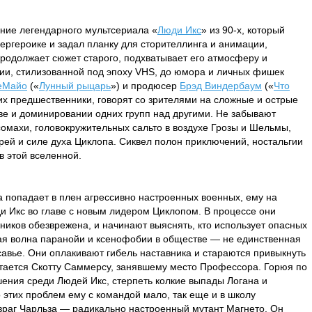
ние легендарного мультсериала «
Люди Икс
» из 90-х, который
ергероике и задал планку для сторителлинга и анимации,
продолжает сюжет старого, подхватывает его атмосферу и
ии, стилизованной под эпоху VHS, до юмора и личных фишек
еМайо
(«
Лунный рыцарь
») и продюсер
Брэд Виндербаум
(«
Что
к их предшественники, говорят со зрителями на сложные и острые
ве и доминировании одних групп над другими. Не забывают
омахи, головокружительных сальто в воздухе Грозы и Шельмы,
рей и силе духа Циклопа. Сиквел полон приключений, ностальгии
в этой вселенной.
а попадает в плен агрессивно настроенных военных, ему на
и Икс во главе с новым лидером Циклопом. В процессе они
жников обезврежена, и начинают выяснять, кто использует опасных
ая волна паранойи и ксенофобии в обществе — не единственная
авье. Они оплакивают гибель наставника и стараются привыкнуть
остается Скотту Саммерсу, занявшему место Профессора. Горюя по
шения среди Людей Икс, стерпеть колкие выпады Логана и
то этих проблем ему с командой мало, так еще и в школу
 враг Чарльза — радикально настроенный мутант Магнето. Он