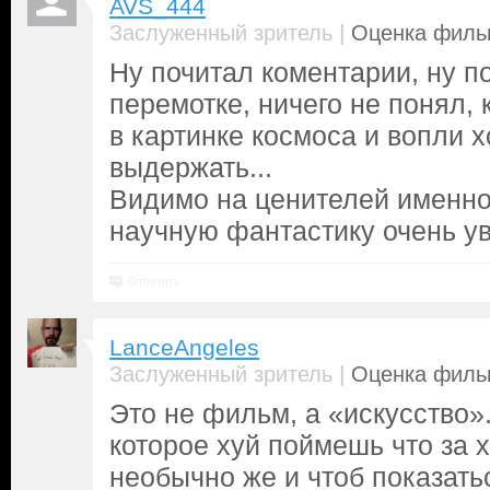
AVS_444
|
Заслуженный зритель
Оценка фильм
Ну почитал коментарии, ну п
перемотке, ничего не понял,
в картинке космоса и вопли х
выдержать...
Видимо на ценителей именно 
научную фантастику очень у
Ответить
LanceAngeles
|
Заслуженный зритель
Оценка фильм
Это не фильм, а «искусство»
которое хуй поймешь что за 
необычно же и чтоб показат