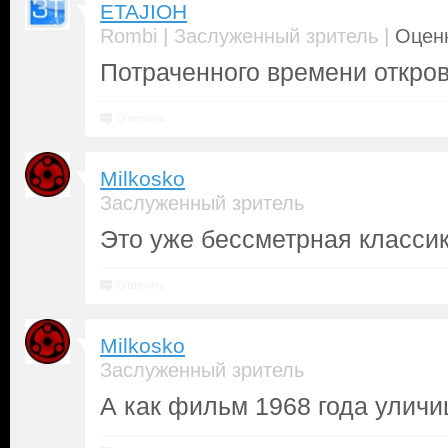
ETAJIOH
|
|
Rombi
Заслуженный зритель
Оценк
Потраченного времени откров
Ответить
Milkosko
Заслуженный зритель
Это уже бессметрная класси
Ответить
Milkosko
Заслуженный зритель
А как фильм 1968 года улич