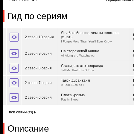
Рейтинг IMDb: 4.7
Официальный с
Гид по сериям
Я забыл больше, чем ты сможешь
2 сезон 10 серия
узнать
I Forgot More Than You'll Ever Know
На сторожевой башне
2 сезон 9 серия
All Along the Watchtower
Скажи, что это неправда
2 сезон 8 серия
Tell Me That It Isn't True
Такой дурак как я
2 сезон 7 серия
A Fool Such as I
Плата кровью
2 сезон 6 серия
Pay in Blood
ВСЕ СЕРИИ (23)
Описание