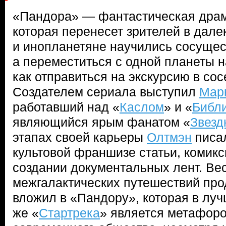
«Пандора» — фантастическая драм
которая перенесет зрителей в дале
и инопланетяне научились сосущест
а переместиться с одной планеты на
как отправиться на экскурсию в сос
Создателем сериала выступил
Мар
работавший над «
Каслом
» и «
Библ
являющийся ярым фанатом «
Звезд
этапах своей карьеры
Олтмэн
писа
культовой франшизе статьи, комиксы
создании документальных лент. Вес
межгалактических путешествий про
вложил в «Пандору», которая в луч
же «
Стартрека
» является метафор