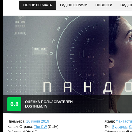
ОБЗОР СЕРИАЛА
ГИД ПО СЕРИЯМ
НОВОСТИ
ВИДЕ
ОЦЕНКА ПОЛЬЗОВАТЕЛЕЙ
6.8
LOSTFILM.TV
Премьера:
16 июля 2019
Жанр:
Фантасти
Канал, Страна:
The CW
(США)
Тип:
Будущее
,
С