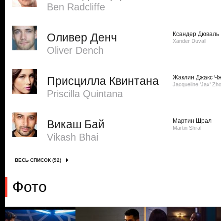
Ben Radcliffe
Ксандер Дюваль
Оливер Денч
Xander Duvall
Oliver Dench
Жаклин Джакс Ч
Присцилла Квинтана
Jacqueline 'Jax' Zh
Priscilla Quintana
Мартин Шрал
Викаш Бай
Martin Shral
Vikash Bhai
ВЕСЬ СПИСОК (92)
Фото