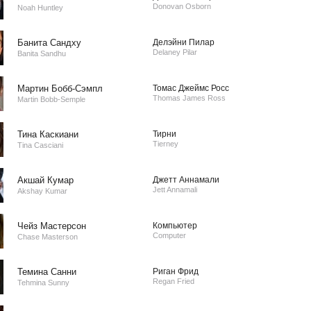
Donovan Osborn
Noah Huntley
Банита Сандху
Делэйни Пилар
Delaney Pilar
Banita Sandhu
Мартин Бобб-Сэмпл
Томас Джеймс Росс
Thomas James Ross
Martin Bobb-Semple
Тина Каскиани
Тирни
Tierney
Tina Casciani
Акшай Кумар
Джетт Аннамали
Jett Annamali
Akshay Kumar
Чейз Мастерсон
Компьютер
Computer
Chase Masterson
Темина Санни
Риган Фрид
Regan Fried
Tehmina Sunny