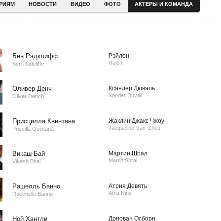
ЕРИЯМ
НОВОСТИ
ВИДЕО
ФОТО
АКТЕРЫ И КОМАНДА
Бен Рэдклифф
Рэйлен
Ralen
Ben Radcliffe
Оливер Денч
Ксандер Дюваль
Xander Duvall
Oliver Dench
Присцилла Квинтана
Жаклин Джакс Чжоу
Jacqueline 'Jax' Zhou
Priscilla Quintana
Викаш Бай
Мартин Шрал
Martin Shral
Vikash Bhai
Рашелль Банно
Атрия Девять
Atria Nine
Raechelle Banno
Ной Хантли
Донован Осборн