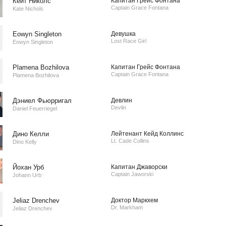
Кейт Николс
Капитан Грейс Фонтана
Captain Grace Fontana
Kate Nichols
Eowyn Singleton
Девушка
Lost Race Girl
Eowyn Singleton
Plamena Bozhilova
Капитан Грейс Фонтана
Captain Grace Fontana
Plamena Bozhilova
Дэниел Фьюрригал
Девлин
Devlin
Daniel Feuerriegel
Дино Келли
Лейтенант Кейд Коллинс
Lt. Cade Collins
Dino Kelly
Йохан Урб
Капитан Джаворски
Captain Jaworski
Johann Urb
Jeliaz Drenchev
Доктор Маркхем
Dr. Markham
Jeliaz Drenchev