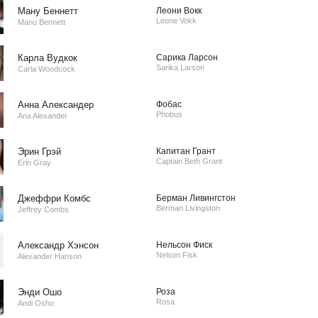
Ману Беннетт
Леони Вокк
Leone Vokk
Manu Bennett
Карла Вудкок
Сарика Ларсон
Sarika Larson
Carla Woodcock
Анна Александер
Фобас
Phobus
Ana Alexander
Эрин Грэй
Капитан Грант
Captain Beth Grant
Erin Gray
Джеффри Комбс
Берман Ливингстон
Berman Livingston
Jeffrey Combs
Александр Хэнсон
Нельсон Фиск
Nelson Fisk
Alexander Hanson
Энди Ошо
Роза
Rosa
Andi Osho