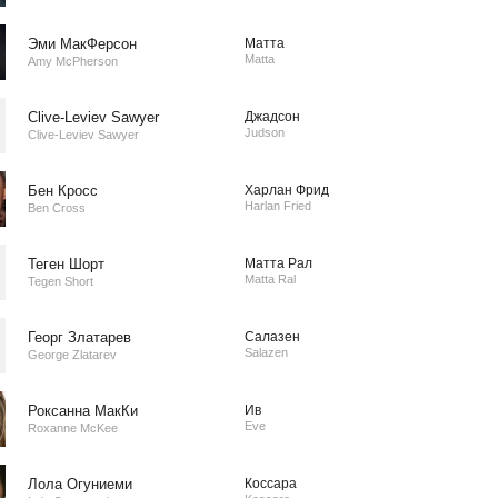
Эми МакФерсон
Матта
Matta
Amy McPherson
Clive-Leviev Sawyer
Джадсон
Judson
Clive-Leviev Sawyer
Бен Кросс
Харлан Фрид
Harlan Fried
Ben Cross
Теген Шорт
Матта Рал
Matta Ral
Tegen Short
Георг Златарев
Салазен
Salazen
George Zlatarev
Роксанна МакКи
Ив
Eve
Roxanne McKee
Лола Огуниеми
Коссара