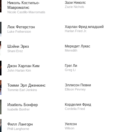
Николь Костильо-
Зази Николс
Zazie Nichols
Мавроматис
Nicole Castillo-Mavromatis
Люк Фетерстон
Харлан Фрид младший
Harlan Fried Jr.
Luke Fetherston
Шэйни Эрез
Мередит Лукас
Meredith
Shani Erez
Джон Харлан Ким
Грег Ли
Greg Li
John Harlan Kim
Томми Эрл Дженкинс
Эллисон Певни
Ellison Pevney
Tommie Earl Jenkins
Изабель Бонфер
Корделия Фрид
Cordelia Fried
Isabelle Bonfrer
Филл Лангорн
Уилсон
Wilson
Phill Langhorne