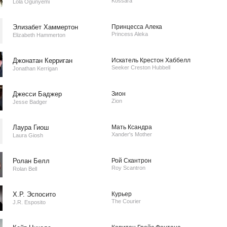
Kossara
Lola Ogunyemi
Элизабет Хаммертон
Принцесса Алека
Princess Aleka
Elizabeth Hammerton
Джонатан Керриган
Искатель Крестон Хаббелл
Seeker Creston Hubbell
Jonathan Kerrigan
Джесси Баджер
Зион
Zion
Jesse Badger
Лаура Гиош
Мать Ксандра
Xander's Mother
Laura Giosh
Ролан Белл
Рой Скантрон
Roy Scantron
Rolan Bell
Х.Р. Эспосито
Курьер
The Courier
J.R. Esposito