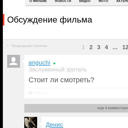
О ФИЛЬМЕ
НОВОСТИ
ВИДЕО
ФОТО
АКТЕР
Обсуждение фильма
Предыдущая страница
1
2
3
4
...
1
anguchi
Заслуженный зритель
Стоит ли смотреть?
Ответить
еще 4 комментари
Денис