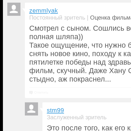
zemmlyak
|
Постоянный зритель
Оценка фильма
Смотрел с сыном. Сошлись в
полная шляпа))
Такое ощущение, что нужно 
снять новое кино, походу к к
пятилетке победы над здра
фильм, скучный. Даже Хану С
стыдно, аж покраснел...
Ответить
stm99
Заслуженный зритель
Это после того, как его