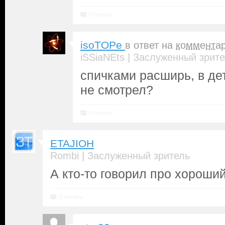
Ответить
isoTOPe
в ответ на
коммента
|
iSSiaNEts
Заслуженный зрите
спичками расширь, в де
не смотрел?
Ответить
ETAJIOH
|
Rombi
Заслуженный зритель
А кто-то говорил про хороший
Ответить