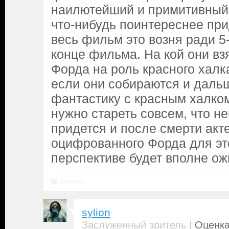
наилютейший и примитивный 
что-нибудь поинтереснее при
весь фильм это возня ради 5
конце фильма. На кой они вз
Форда на роль красного халка
если они собираются и даль
фантастику с красным халком,
нужно стареть совсем, что н
придется и после смерти акт
оцифрованного Форда для это
перспективе будет вполне 
Ответить
sylion
|
Заслуженный зритель
Оценка