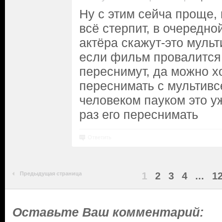
Ну с этим сейча проще,
всё стерпит, в очередно
актёра скажут-это муль
если фильм провалится 
переснимут, да можно хо
переснимать с мультивс
человеком пауком это у
раз его переснимать
Ответить
Предыдущая страница
1
2
3
4
...
1
Оставьте Ваш комментарий: