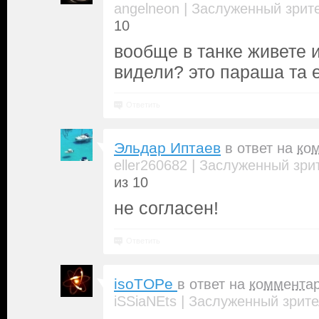
|
angelneon
Заслуженный зрит
10
вообще в танке живете и
видели? это параша та 
Ответить
Эльдар Иптаев
в ответ на
ко
|
eller260682
Заслуженный зри
из 10
не согласен!
Ответить
isoTOPe
в ответ на
коммента
|
iSSiaNEts
Заслуженный зрите