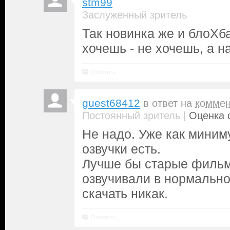
stm99
Заслуженный зритель
Так новинка же и блоХб
хочешь - не хочешь, а н
Ответить
guest68412
в ответ на
коммен
|
Постоянный зритель
Оценка 
Не надо. Уже как миним
озвучки есть.
Лучше бы старые филь
озвучивали в нормально
скачать никак.
Ответить