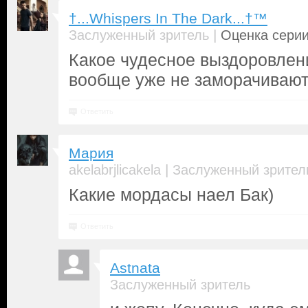
†...Whispers In The Dark...†™
|
Заслуженный зритель
Оценка серии
Какое чудесное выздоровлен
вообще уже не заморачиваю
Ответить
Мария
|
akelabrjlicakela
Заслуженный зрител
Какие мордасы наел Бак)
Ответить
Astnata
Заслуженный зритель