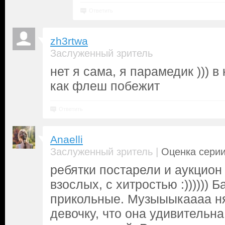
Ответить
zh3rtwa
Заслуженный зритель
нет я сама, я парамедик ))) в
как флеш побежит
Ответить
Anaelli
|
Заслуженный зритель
Оценка серии
ребятки постарели и аукцион
взослых, с хитростью :)))))) Б
прикольные. Музыыыкаааа ня
девочку, что она удивительна