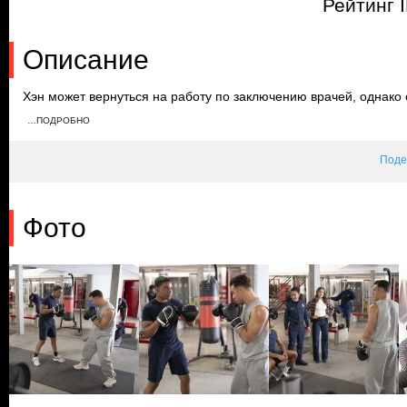
Рейтинг 
Описание
Хэн может вернуться на работу по заключению врачей, однако 
появляется шанс снова проявить себя спасателем. Баку и дру
…ПОДРОБНО
благотворительном аукционе, а Мэй проявляет внимание к Рави
Поде
Фото