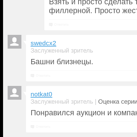
Взять и просто сделать
филлерной. Просто жес
Ответить
swedcx2
Заслуженный зритель
Башни близнецы.
Ответить
notkat0
|
Заслуженный зритель
Оценка серии
Понравился аукцион и компан
Ответить