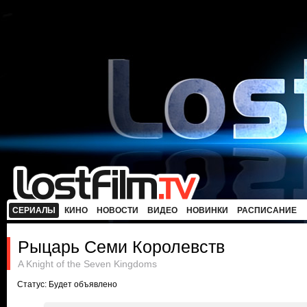
СЕРИАЛЫ
КИНО
НОВОСТИ
ВИДЕО
НОВИНКИ
РАСПИСАНИЕ
Рыцарь Семи Королевств
A Knight of the Seven Kingdoms
Статус: Будет объявлено