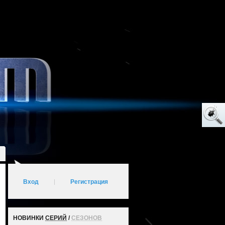
Вход
|
Регистрация
НОВИНКИ
СЕРИЙ
/
СЕЗОНОВ