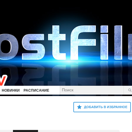
НОВИНКИ
РАСПИСАНИЕ
ДОБАВИТЬ В ИЗБРАННОЕ