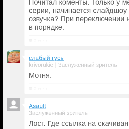
Почитал коменты. Только у ме
серии, начинается слайдшоу 
озвучка? При переключении н
в порядке.
Ответить
слабый гусь
|
krivorukie
Заслуженный зритель
Мотня.
Ответить
Asault
Заслуженный зритель
Лост. Где ссылка на скачиван