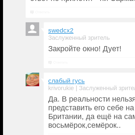
Ответить
swedcx2
Заслуженный зритель
Закройте окно! Дует!
Ответить
слабый гусь
|
krivorukie
Заслуженный зрите
Да. В реальности нельз
представить его себе н
Британии, да ещё на са
восьмёрок,семёрок..