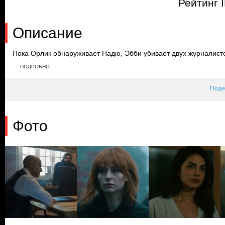
Рейтинг 
Описание
Пока Орлик обнаруживает Надю, Эбби убивает двух журналисто
поручает Апарну остановить Орлика и его команду, чтобы они 
…ПОДРОБНО
подбрасывает бомбу к машине президента, а Надя разбирается
цели Орлика.
Поде
Фото