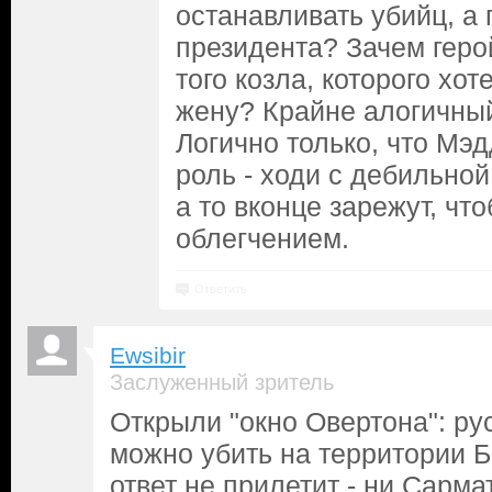
останавливать убийц, а
президента? Зачем геро
того козла, которого хо
жену? Крайне алогичный
Логично только, что Мэ
роль - ходи с дебильной
а то вконце зарежут, чт
облегчением.
Ответить
Ewsibir
Заслуженный зритель
Открыли "окно Овертона": ру
можно убить на территории Б
ответ не прилетит - ни Сармат