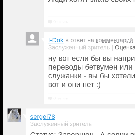
Ответить
I-Dok
в ответ на
комментарий
|
Заслуженный зритель
Оценка
ну вот если бы вы напр
переводы бетвумен или
служанки - вы бы хотел
вот и они нет :)
Ответить
sergei78
Заслуженный зритель
Статус: Завершен. А серии в