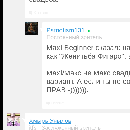
Ответить
Patriotism131
Постоянный зритель
Maxi Beginner сказал: 
как "Женитьба Фигаро", 
Maxi/Макс не Макс сва
вариант. А если ты не с
ПРАВ -))))))).
Ответить
Хмырь Унылов
|
itfs
Заслуженный зритель