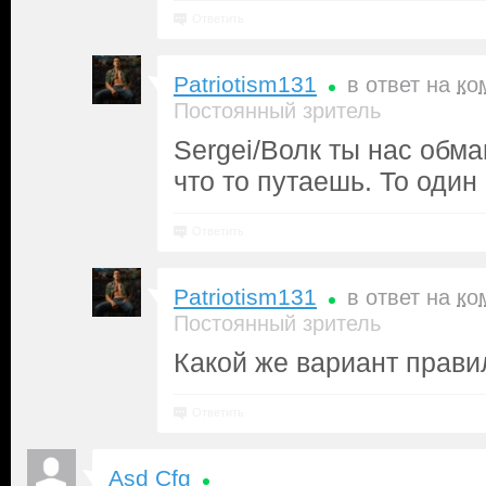
Ответить
Patriotism131
в ответ на
ко
Постоянный зритель
Sergei/Волк ты нас обм
что то путаешь. То один
Ответить
Patriotism131
в ответ на
ко
Постоянный зритель
Какой же вариант прави
Ответить
Asd Cfg