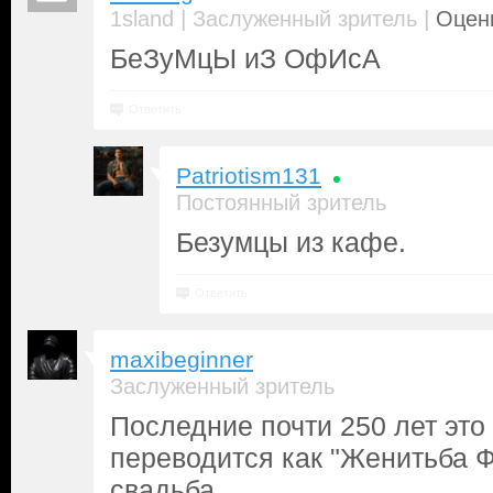
|
|
1sland
Заслуженный зритель
Оценк
БеЗуМцЫ иЗ ОфИсА
Ответить
Patriotism131
Постоянный зритель
Безумцы из кафе.
Ответить
maxibeginner
Заслуженный зритель
Последние почти 250 лет это
переводится как "Женитьба Фи
свадьба.