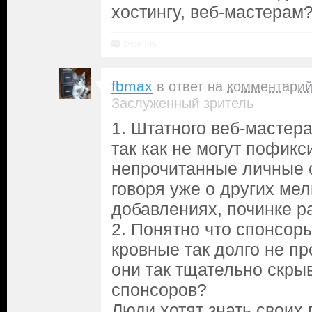
хостингу, веб-мастерам
Ответить
fbmax
в ответ на
комментари
Заслуженный зритель
1. Штатного веб-мастера
так как не могут пофик
непрочитанные личные 
говоря уже о других ме
добавлениях, починке р
2. Понятно что спонсоры
кровные так долго не п
они так тщательно скры
спонсоров?
Люди хотят знать своих 