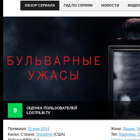
ОБЗОР СЕРИАЛА
ГИД ПО СЕРИЯМ
НОВОСТИ
ВИДЕ
ОЦЕНКА ПОЛЬЗОВАТЕЛЕЙ
9
LOSTFILM.TV
Премьера:
11 мая 2014
Жанр:
Драма
,
Т
Канал, Страна:
Showtime
(США)
Тип:
Вампиры
,
О