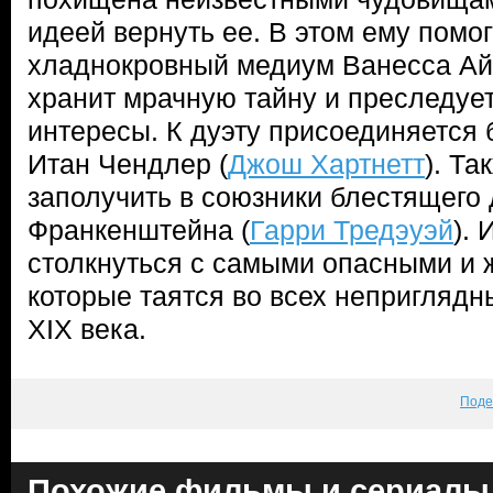
идеей вернуть ее. В этом ему помог
хладнокровный медиум Ванесса Айв
хранит мрачную тайну и преследуе
интересы. К дуэту присоединяется
Итан Чендлер (
Джош Хартнетт
). Та
заполучить в союзники блестящего 
Франкенштейна (
Гарри Тредэуэй
).
столкнуться с самыми опасными и 
которые таятся во всех неприглядн
XIX века.
Поде
Похожие фильмы и сериалы