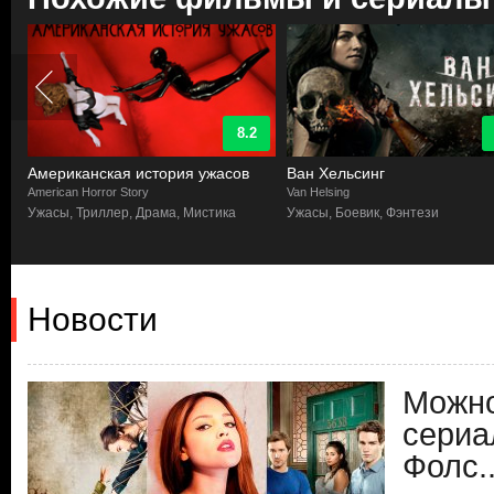
8.2
Американская история ужасов
Ван Хельсинг
American Horror Story
Van Helsing
Ужасы, Триллер, Драма, Мистика
Ужасы, Боевик, Фэнтези
Новости
Можно
сериа
Фолс..