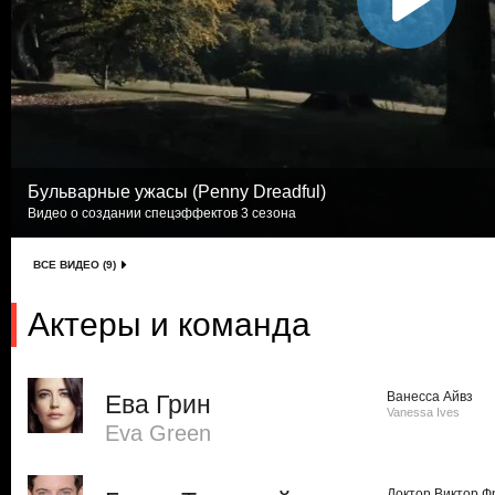
Бульварные ужасы (Penny Dreadful)
Видео о создании спецэффектов 3 сезона
ВСЕ ВИДЕО (9)
Актеры и команда
Ванесса Айвз
Ева Грин
Vanessa Ives
Eva Green
Доктор Виктор 