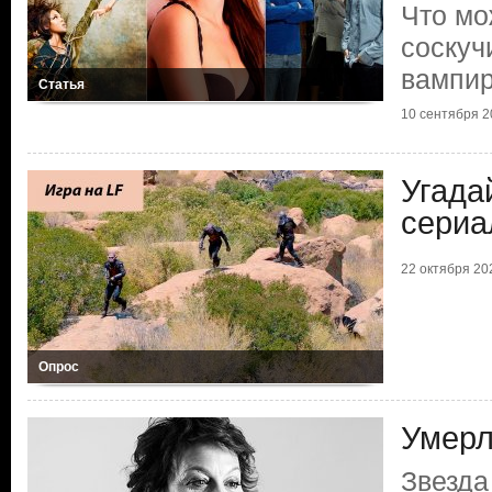
Что мо
соскуч
вампи
Статья
10 сентября 20
Угада
сериа
22 октября 202
Опрос
Умерл
Звезда