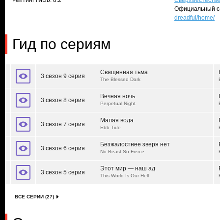
Рейтинг IMDb: 8.2
Сверхъестеств
Официальный с
dreadful/home/
Гид по сериям
Священная тьма
3 сезон 9 серия
The Blessed Dark
Вечная ночь
3 сезон 8 серия
Perpetual Night
Малая вода
3 сезон 7 серия
Ebb Tide
Безжалостнее зверя нет
3 сезон 6 серия
No Beast So Fierce
Этот мир — наш ад
3 сезон 5 серия
This World Is Our Hell
ВСЕ СЕРИИ (27)