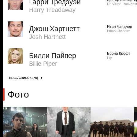
Гарри Тредэуэй
Dr. Victor Frankenst
Harry Treadaway
Итан Чандлер
Джош Хартнетт
Ethan Chandler
Josh Hartnett
Брона Крофт
Билли Пайпер
Lily
Billie Piper
ВЕСЬ СПИСОК (75)
Фото