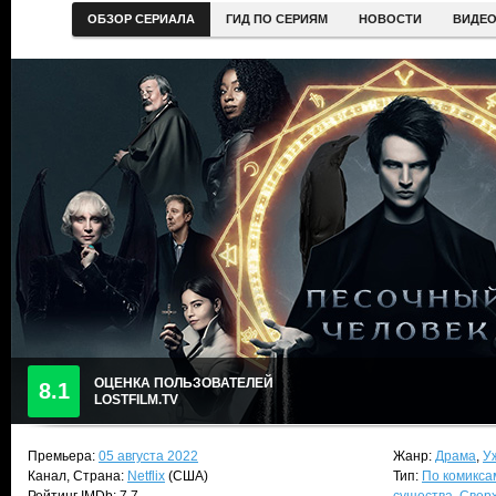
ОБЗОР СЕРИАЛА
ГИД ПО СЕРИЯМ
НОВОСТИ
ВИДЕ
ОЦЕНКА ПОЛЬЗОВАТЕЛЕЙ
8.1
LOSTFILM.TV
Премьера:
05 августа 2022
Жанр:
Драма
,
У
Канал, Страна:
Netflix
(США)
Тип:
По комикса