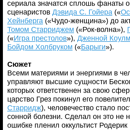
сериала значатся сплошь фанаты о
сценаристов
Дэвида С. Гойера
(«
Ос
Хейнберга
(«Чудо-женщина») до акт
Томом Старриджем
(«Рок-волна»),
(«
Игра престолов
»),
Дженной Коул
Бойдом Холбруком
(«
Барыги
»).
Сюжет
Всеми материями и энергиями в че
управляют высшие сущности Беско
которых ответственен за свою сферу
царство Грез покинул его повелите
Старридж
), человечество стало по
сонной болезни. Сделал он это не 
ошибке пленил оккультист Родерик 