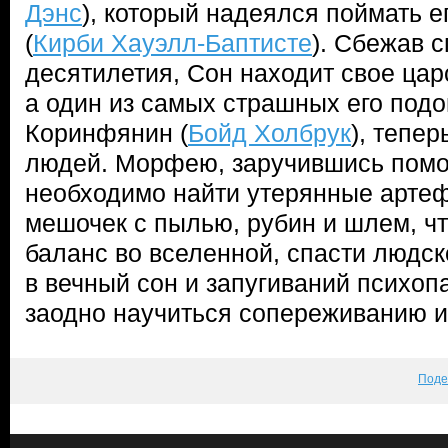
Дэнс
), который надеялся поймать е
(
Кирби Хауэлл-Баптисте
). Сбежав с
десятилетия, Сон находит свое цар
а один из самых страшных его под
Коринфянин (
Бойд Холбрук
), тепе
людей. Морфею, заручившись пом
необходимо найти утерянные арте
мешочек с пылью, рубин и шлем, ч
баланс во вселенной, спасти людск
в вечный сон и запугиваний психоп
заодно научиться сопереживанию 
Поде