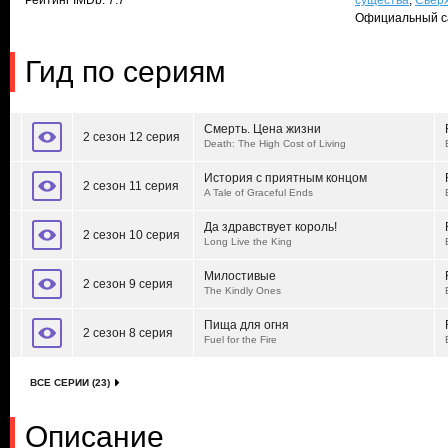
Рейтинг IMDb: 7.7
существа
,
Свер
Официальный с
Гид по сериям
Смерть. Цена жизни
2 сезон 12 серия
Death: The High Cost of Living
История с приятным концом
2 сезон 11 серия
A Tale of Graceful Ends
Да здравствует король!
2 сезон 10 серия
Long Live the King
Милостивые
2 сезон 9 серия
The Kindly Ones
Пища для огня
2 сезон 8 серия
Fuel for the Fire
ВСЕ СЕРИИ (23)
Описание