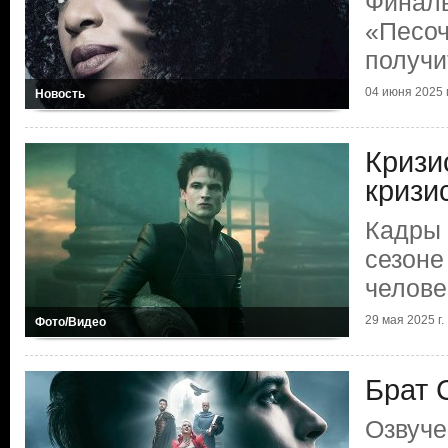
Финаль
«Песоч
получи
04 июня 2025 г
Новость
Кризи
кризи
Кадры 
сезоне
челове
29 мая 2025 г.
Фото/Видео
Брат 
Озвуче