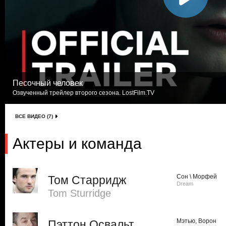
Песочный человек
Озвученный трейлер второго сезона. LostFilm.TV
ВСЕ ВИДЕО (7)
Актеры и команда
Сон \ Морфей
Том Старридж
Dream
Tom Sturridge
Мэтью, Ворон
Пэттон Освальт