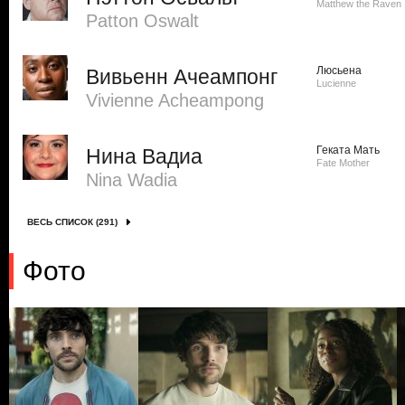
Matthew the Raven
Patton Oswalt
Люсьена
Вивьенн Ачеампонг
Lucienne
Vivienne Acheampong
Геката Мать
Нина Вадиа
Fate Mother
Nina Wadia
ВЕСЬ СПИСОК (291)
Фото