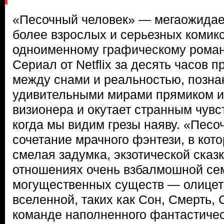
«Песочный человек» — мегаожида
более взрослых и серьезных комикс
одноименному графическому рома
Сериал от Netflix за десять часов 
между снами и реальностью, позна
удивительными мирами прямиком из
визионера и окутает странным чув
когда мы видим грезы наяву. «Песо
сочетание мрачного фэнтези, в ко
смелая задумка, экзотической сказ
отношениях очень взбалмошной се
могущественных существ — олицет
вселенной, таких как Сон, Смерть, 
команде наполненного фантастиче