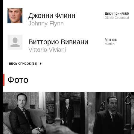
Дики Гринлиф
Джонни Флинн
Dickie Greenleaf
Johnny Flynn
Маттэо
Витторио Вивиани
Matteo
Vittorio Viviani
ВЕСЬ СПИСОК (93)
Фото