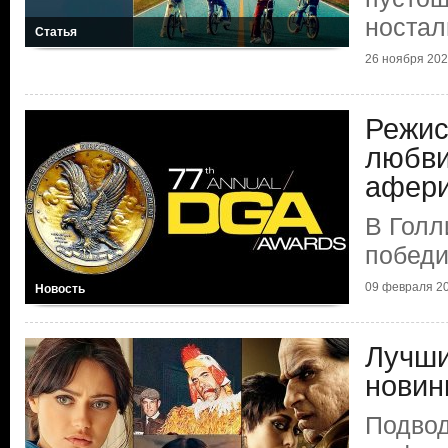
ностал
Статья
26 ноября 2025
Режис
любви
афер
В Голл
побед
09 февраля 20
Новость
Лучши
новин
Подвод