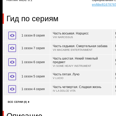
Рейтинг IMDb: 8.1
Официальный с
en/title/8167876
Гид по сериям
Часть восьмая. Нарцисс
1 сезон 8 серия
VIII NARCISSUS
Часть седьмая. Смертельная забава
1 сезон 7 серия
VII MACABRE ENTERTAINMENT
Часть шестая. Некий тяжелый
1 сезон 6 серия
предмет
VI SOME HEAVY INSTRUMENT
Часть пятая. Лучо
1 сезон 5 серия
V LUCIO
Часть четвертая. Сладкая жизнь
1 сезон 4 серия
IV LA DOLCE VITA
ВСЕ СЕРИИ (8)
Описание