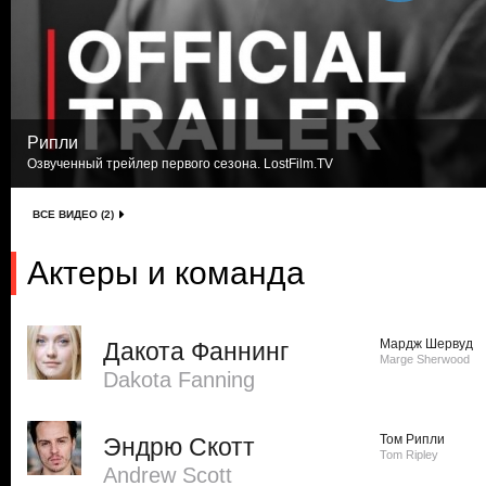
Рипли
Озвученный трейлер первого сезона. LostFilm.TV
ВСЕ ВИДЕО (2)
Актеры и команда
Мардж Шервуд
Дакота Фаннинг
Marge Sherwood
Dakota Fanning
Том Рипли
Эндрю Скотт
Tom Ripley
Andrew Scott