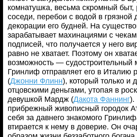
комнатушка, весьма скромный быт
соседи, перебои с водой в грязной
декорации его будней. На существ
зарабатывает махинациями с чекам
подписей, что получается у него ви
равно не хватает. Поэтому он хвата
возможность — судостроительный м
Гринлиф отправляет его в Италию 
(
Джонни Флинн
), который только и 
отцовскими деньгами, утопая в рос
девушкой Мардж (
Дакота Фаннинг
)
прибрежный живописный городок А
себя за давнего знакомого Гринлиф
втирается к нему в доверие. Он оч
образом жизни беззаботного богача 