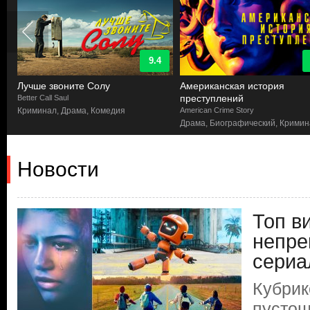
9.4
Лучше звоните Солу
Американская история
преступлений
Better Call Saul
Криминал, Драма, Комедия
American Crime Story
Драма, Биографический, Крими
Новости
Топ в
непре
сериа
Кубрик
пустош