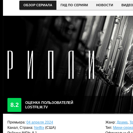
ОБЗОР СЕРИАЛА
ГИД ПО СЕРИЯМ
НОВОСТИ
ВИДЕ
ОЦЕНКА ПОЛЬЗОВАТЕЛЕЙ
8.2
LOSTFILM.TV
Премьера:
04 апреля 2024
Жанр:
Драма
,
Т
Канал, Страна:
Netflix
(США)
Тип:
Мини-сери