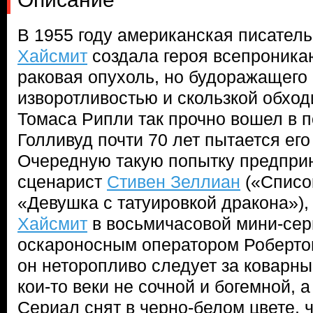
В 1955 году американская писател
Хайсмит
создала героя всепроникаю
раковая опухоль, но будоражащего
изворотливостью и скользкой обхо
Томаса Рипли так прочно вошел в по
Голливуд почти 70 лет пытается ег
Очередную такую попытку предпри
сценарист
Стивен Зеллиан
(«Списо
«Девушка с татуировкой дракона»)
Хайсмит
в восьмичасовой мини-сер
оскароносным оператором Роберто
он неторопливо следует за коварн
кои-то веки не сочной и богемной, 
Сериал снят в черно-белом цвете, 