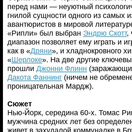
перед нами — неуютный психологич
гнилой сущности одного из самых 
авантюристов в мировой литературе
«Рипли» был выбран
Эндрю Скотт
,
диапазон позволяет ему играть и иг
как в «
Дряни
», и хладнокровного хи
«
Шерлоке
». На две другие ключевы
прошли
Джонни Флинн
(заражающий
Дакота Фаннинг
(ничем не обремене
проницательная Мардж).
Сюжет
Нью-Йорк, середина 60-х. Томас Ри
мужчина средних лет без определе
живет в захудалой коммуналке в Бр