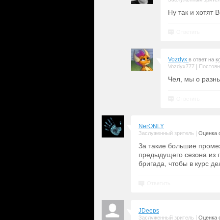
Ну так и хотят
Ответить
Vozdyx
в ответ на
к
|
Vozdyx777
Постоян
Чел, мы о разн
Ответить
NerONLY
|
Заслуженный зритель
Оценка с
За такие большие проме
предыдущего сезона из 
бригада, чтобы в курс де
Ответить
JDeeps
|
Заслуженный зритель
Оценка с