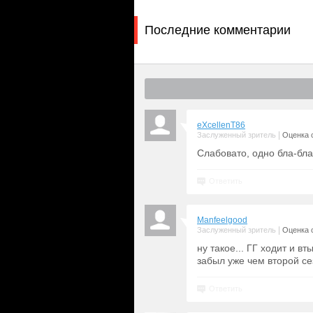
Последние комментарии
eXcellenT86
|
Заслуженный зритель
Оценка с
Слабовато, одно бла-бла
Ответить
Manfeelgood
|
Заслуженный зритель
Оценка с
ну такое... ГГ ходит и вт
забыл уже чем второй се
Ответить