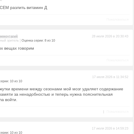
 ВСЕМ разлить витамин Д
Пожаловаться
омментарий
28 июля 2026 в 20:30:43
|
ный зритель
Оценка серии: 8 из 10
ых вещах говорим
Пожаловаться
17 июля 2026 в 11:34:52
ерии: 10 из 10
жутки времени между сезонами мой мозг удаляет содержание
памяти за ненадобностью и теперь нужна пояснительная
ла войти.
|
Пожаловаться
17 июля 2026 в 14:59:23
ерии: 10 из 10