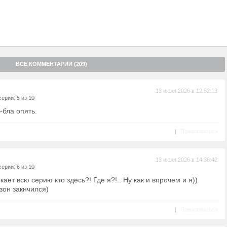
ВСЕ КОММЕНТАРИИ (209)
13 июля 2026 в 12:52:13
ерии: 5 из 10
-бла опять.
|
Пожаловаться
13 июля 2026 в 14:36:42
ерии: 6 из 10
ыкает всю серию кто здесь?! Где я?!.. Ну как и впрочем и я))
зон закнчился)
|
Пожаловаться