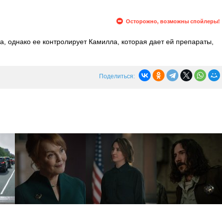
Осторожно, возможны спойлеры!
а, однако ее контролирует Камилла, которая дает ей препараты,
мс разыскивают оставшихся повстанцев, а Джульетта получает
ем рассказать ей правду. Тем временем Сенатор Турман
Поделиться: