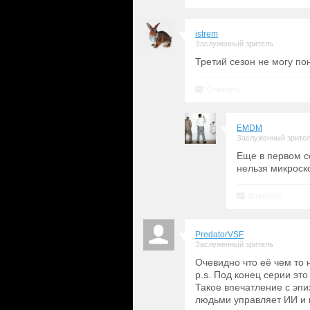
istrem
Заслуженный зритель
Третий сезон не могу по
Ответить
EMDM
Заслуженный зрите
Еще в первом се
нельзя микроско
Ответить
PredatorVSF
Заслуженный зритель
Очевидно что её чем то 
p.s. Под конец серии эт
Такое впечатление с эпи
людьми управляет ИИ и 