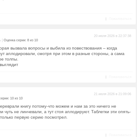
|
Пожаловаться
20 июля 2026 в 22:37:38
|
ь
Оценка серии: 8 из 10
орая вызвала вопросы и выбила из повествования – когда
ут аплодировали, смотря при этом в разные стороны, а сама
ре толпы.
 выглядит
|
Пожаловаться
21 июля 2026 в 21:09:06
ерии: 10 из 10
ереврали книгу потому-что можем и нам за это ничего не
и чуть не линчевали, а тут стоя аплодируют. Таблетки эти опять-
я только первую серию посмотрел.
|
Пожаловаться