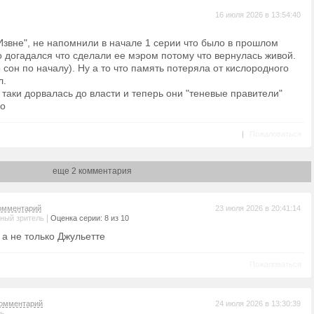
16 июля 2026 в 13:54:40
Извне", не напомнили в начале 1 серии что было в прошлом
о догадался что сделали ее мэром потому что вернулась живой.
о сон по началу). Ну а то что память потеряла от кислородного
л.
 таки дорвалась до власти и теперь они "теневые правители"
ко
|
Пожаловаться
еще 2 комментария
омментарий
23 июля 2026 в 20:41:14
|
ный зритель
Оценка серии: 8 из 10
 а не только Джульетте
Пожаловаться
омментарий
24 июля 2026 в 13:30:39
ль