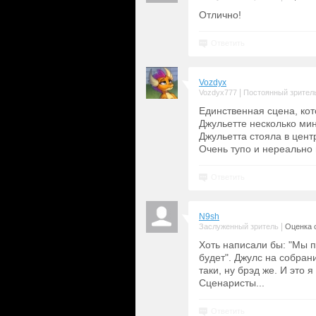
Отлично!
Ответить
Vozdyx
|
Vozdyx777
Постоянный зрител
Единственная сцена, кот
Джульетте несколько мин
Джульетта стояла в цент
Очень тупо и нереально
Ответить
N9sh
|
Заслуженный зритель
Оценка с
Хоть написали бы: "Мы п
будет". Джулс на собрани
таки, ну брэд же. И это 
Сценаристы...
Ответить