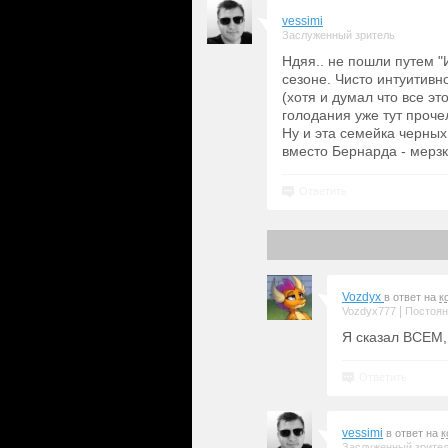
vessimi
Заслуженный зритель
Ндяя.. не пошли путем "
сезоне. Чисто интуитивн
(хотя и думал что все эт
голодания уже тут проче
Ну и эта семейка черных
вместо Бернарда - мерз
Ответить
Vozdyx
в ответ на
к
|
Vozdyx777
Постоян
Я сказал ВСЕМ,
Ответить
vessimi
в ответ на
к
Заслуженный зрите