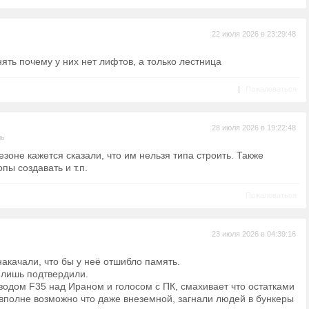
22 июля 2026 в 23:29:48
нять почему у них нет лифтов, а только лестница
|
Пожаловаться
28 июля 2026 в 19:22:48
ль
зоне кажется сказали, что им нельзя типа строить. Также
пы создавать и т.п.
Пожаловаться
23 июля 2026 в 04:39:16
накачали, что бы у неё отшибло память.
о лишь подтвердили.
зодом F35 над Ираном и голосом с ПК, смахивает что остатками
вполне возможно что даже внеземной, загнали людей в бункеры