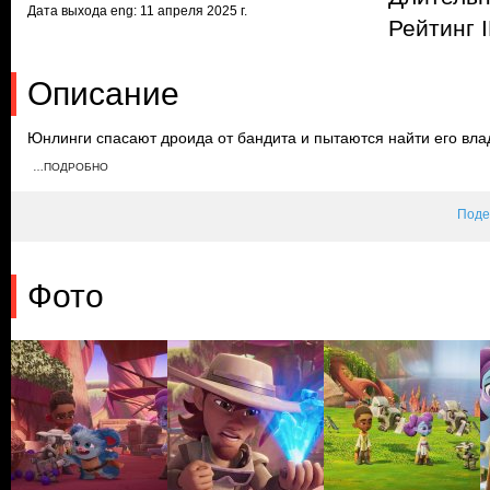
Дата выхода eng: 11 апреля 2025 г.
Рейтинг 
Описание
Юнлинги спасают дроида от бандита и пытаются найти его вла
дроид не может вспомнить своего хозяина. Бандиты снова нап
…ПОДРОБНО
юными джедаями. Им удается избавиться от оков и вернуть дро
Поде
Фото