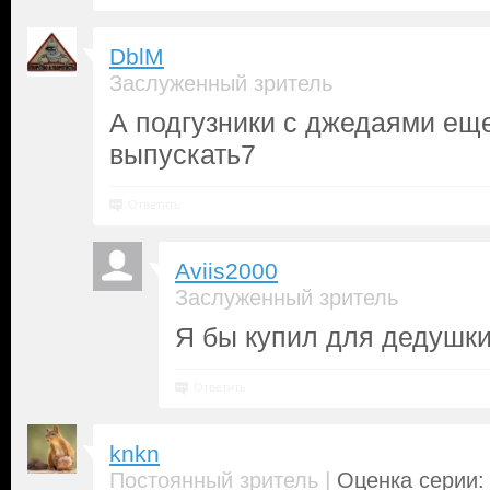
DblM
Заслуженный зритель
А подгузники с джедаями ещ
выпускать7
Ответить
Aviis2000
Заслуженный зритель
Я бы купил для дедушки
Ответить
knkn
|
Постоянный зритель
Оценка серии: 