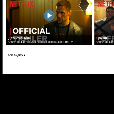
Детектив Холе
Грызня
Озвученный трейлер первого сезона. LostFilm.TV
Озвученный т
ВСЕ ВИДЕО