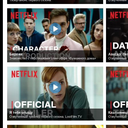
Берлин
Аватар: Ле
Знакомство с персонажами спин-оффа «Бумажного дома»
Озвученный т
Я тебя отыщу
Каштановы
Озвученный трейлер первого сезона. LostFilm.TV
Озвученный т