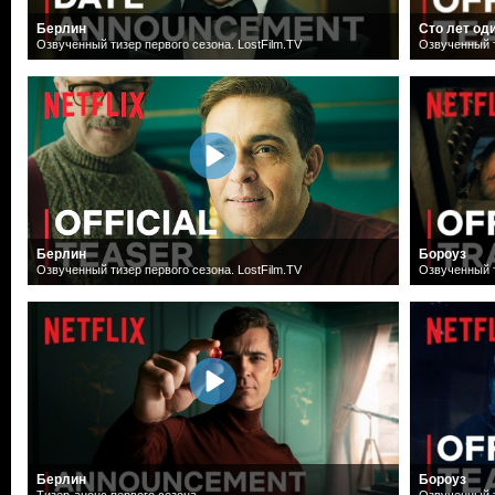
Берлин
Сто лет од
Озвученный тизер первого сезона. LostFilm.TV
Озвученный т
Берлин
Бороуз
Озвученный тизер первого сезона. LostFilm.TV
Озвученный т
Берлин
Бороуз
Тизер-анонс первого сезона
Озвученный т