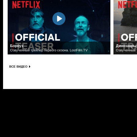
Бороуз
Динозавры
Озвученный трейлер первого сезона. LostFilm.TV
Озвученный т
ВСЕ ВИДЕО