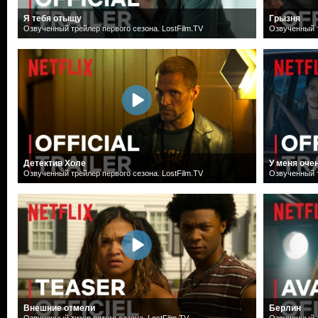
Я тебя отыщу
Грызня
Озвученный трейлер первого сезона. LostFilm.TV
Озвученный т
Детектив Холе
У меня оче
Озвученный трейлер первого сезона. LostFilm.TV
Озвученный т
Внешние отмели
Берлин
Озвученный тизер пятого сезона. LostFilm.TV
Озвученный т