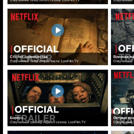
Сто лет одиночества
Военная м
Озвученный тизер второй части. LostFilm.TV
Озвученный т
Бороуз
Острые коз
Озвученный трейлер первого сезона. LostFilm.TV
Озвученный т