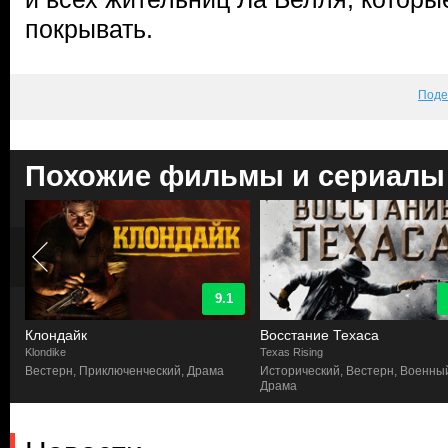
покрывать.
Поде
Похожие фильмы и сериалы
9.1
Клондайк
Восстание Техаса
Klondike
Texas Rising
Вестерн, Приключенческий, Драма
Исторический, Вестерн, Военны
Драма