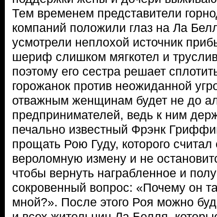
Тем временем представители гор
компаний положили глаз на Ла Белл
усмотрели неплохой источник приб
шериф слишком мягкотел и труслив,
поэтому его сестра решает сплотит
горожанок против неожиданной угро
отважным женщинам будет не до а
предпринимателей, ведь к ним держ
печально известный Фрэнк Гриффи
прощать Рою Гуду, которого считал
вероломную измену и не остановитс
чтобы вернуть награбленное и полу
сокровенный вопрос: «Почему он та
мной?». После этого Роя можно буде
и всех жительниц Ла Белля, которы