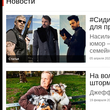
Новости
#Сид
для п
Насили
юмор —
семейн
05 апреля 2020
Статья
На во
штор
Джефф
19 февраля 20