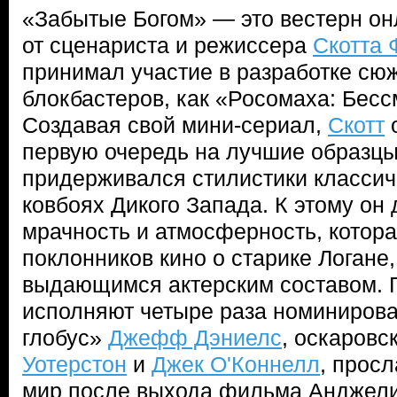
«Забытые Богом» — это вестерн онл
от сценариста и режиссера
Скотта 
принимал участие в разработке сю
блокбастеров, как «Росомаха: Бесс
Создавая свой мини-сериал,
Скотт
о
первую очередь на лучшие образцы 
придерживался стилистики классич
ковбоях Дикого Запада. К этому о
мрачность и атмосферность, котора
поклонников кино о старике Логане,
выдающимся актерским составом. 
исполняют четыре раза номиниров
глобус»
Джефф Дэниелс
, оскаровс
Уотерстон
и
Джек О'Коннелл
, прос
мир после выхода фильма Анджел