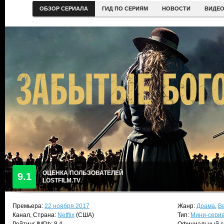
ОБЗОР СЕРИАЛА
ГИД ПО СЕРИЯМ
НОВОСТИ
ВИДЕ
ОЦЕНКА ПОЛЬЗОВАТЕЛЕЙ
9.1
LOSTFILM.TV
Премьера:
22 ноября 2017
Жанр:
Драма
,
В
Канал, Страна:
Netflix
(США)
Тип:
Мини-сери