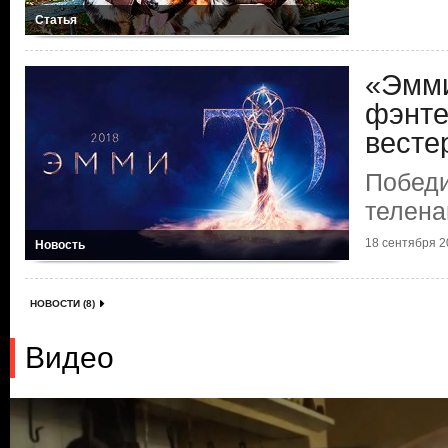
Статья
«Эмми
фэнте
весте
Победи
телена
18 сентября 20
Новость
НОВОСТИ (8)
Видео