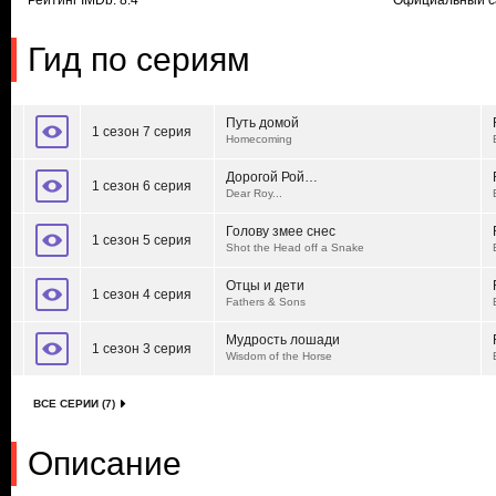
Рейтинг IMDb: 8.4
Официальный с
Гид по сериям
Путь домой
1 сезон 7 серия
Homecoming
Дорогой Рой…
1 сезон 6 серия
Dear Roy...
Голову змее снес
1 сезон 5 серия
Shot the Head off a Snake
Отцы и дети
1 сезон 4 серия
Fathers & Sons
Мудрость лошади
1 сезон 3 серия
Wisdom of the Horse
ВСЕ СЕРИИ (7)
Описание