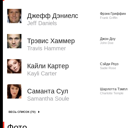
Фрэнк Гриффин
Джефф Дэниелс
Frank Griffin
Jeff Daniels
Джон Доу
Трэвис Хаммер
John Doe
Travis Hammer
Сэйди Роуз
Кайли Картер
Sadie Rose
Kayli Carter
Шарлотта Тэмпл
Саманта Сул
Charlotte Temple
Samantha Soule
ВЕСЬ СПИСОК (70)
Фото