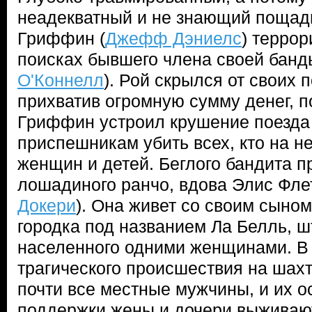
неадекватный и не знающий пощад
Гриффин (
Джефф Дэниелс
) террор
поисках бывшего члена своей банды
О'Коннелл
). Рой скрылся от своих 
прихватив огромную сумму денег, по
Гриффин устроил крушение поезда 
приспешникам убить всех, кто на н
женщин и детей. Беглого бандита 
лошадиного ранчо, вдова Элис Флет
Докери
). Она живет со своим сыном
городка под названием Ла Белль, ш
населенного одними женщинами. В 
трагического происшествия на шахт
почти все местные мужчины, и их о
поддержки жены и дочери выживают 