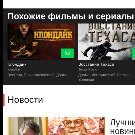
Похожие фильмы и сериалы
9.1
Клондайк
Восстание Техаса
Klondike
Texas Rising
Вестерн, Приключенческий, Драма
Драма, Исторический, Вестерн,
Военный
Новости
Лучши
новин