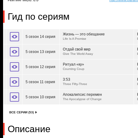
Рейтинг IMDb: 8.6
http://www.para
Гид по сериям
Жизнь — это обещание
5 сезон 14 серия
Life Is A Promise
Отдай свой мир
5 сезон 13 серия
Give The World Away
Ритуал «ку»
5 сезон 12 серия
Counting Coup
3:53
5 сезон 11 серия
Three Fifty-Three
Апокалипсис перемен
5 сезон 10 серия
The Apocalypse of Change
ВСЕ СЕРИИ (53)
Описание