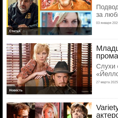
Подвод
за люб
03 января 2026
Статья
Младш
прома
Слухи 
«Йелл
27 марта 2025 
Новость
Varie
актер