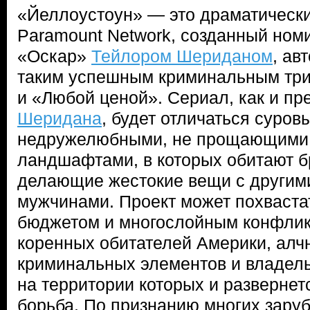
«Йеллоустоун» — это драматически
Paramount Network, созданный ном
«Оскар»
Тейлором Шериданом
, ав
таким успешным криминальным три
и «Любой ценой». Сериал, как и п
Шеридана
, будет отличаться суров
недружелюбными, не прощающими
ландшафтами, в которых обитают 
делающие жестокие вещи с другим
мужчинами. Проект может похваст
бюджетом и многослойным конфлик
коренных обитателей Америки, алч
криминальных элементов и владель
на территории которых и разверне
борьба. По признанию многих зару