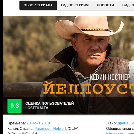
ОБЗОР СЕРИАЛА
ГИД ПО СЕРИЯМ
НОВОСТИ
ВИДЕ
ОЦЕНКА ПОЛЬЗОВАТЕЛЕЙ
9.3
LOSTFILM.TV
Премьера:
20 июня 2018
Жанр:
Драма
,
Б
Канал, Страна:
Paramount Network
(США)
Официальный с