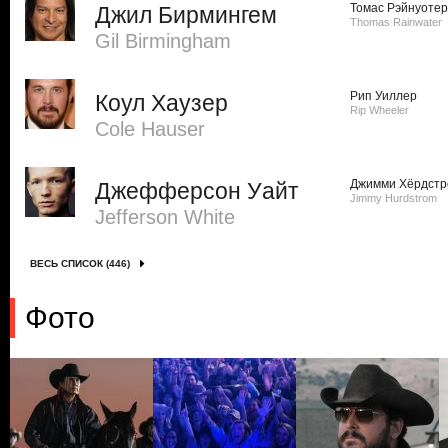
Томас Рэйнуотер
Джил Бирмингем
Thomas Rainwater
Gil Birmingham
Рип Уиллер
Коул Хаузер
Rip Wheeler
Cole Hauser
Джимми Хёрдстр
Джефферсон Уайт
Jimmy Hurdstrom
Jefferson White
ВЕСЬ СПИСОК (446)
Фото