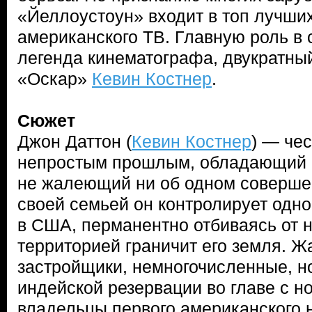
«Йеллоустоун» входит в топ лучши
американского ТВ. Главную роль в
легенда кинематографа, двукратны
«Оскар»
Кевин Костнер
.
Сюжет
Джон Даттон (
Кевин Костнер
) — че
непростым прошлым, обладающий 
не жалеющий ни об одном совершен
своей семьей он контролирует одно
в США, перманентно отбиваясь от н
территорией граничит его земля. 
застройщики, немногочисленные, н
индейской резервации во главе с 
владельцы первого американского 