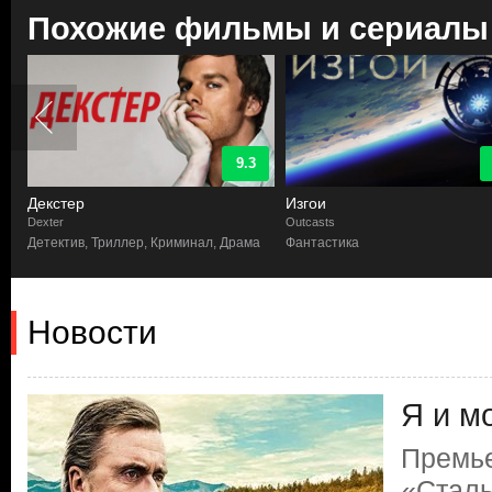
Похожие фильмы и сериалы
9.3
Декстер
Изгои
Dexter
Outcasts
Детектив, Триллер, Криминал, Драма
Фантастика
Новости
Я и м
Премь
«Сталь