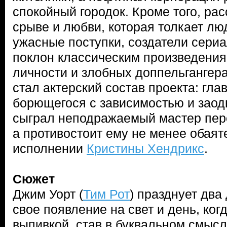
спокойный городок. Кроме того, ра
срыве и любви, которая толкает л
ужасные поступки, создатели сери
поклон классическим произведения
личности и злобных доппельгангера
стал актерский состав проекта: глав
борющегося с зависимостью и заод
сыграл неподражаемый мастер пе
а противостоит ему не менее обаят
исполнении
Кристины Хендрикс
.
Сюжет
Джим Уорт (
Тим Рот
) празднует два
свое появление на свет и день, когд
выпивкой, став в буквальном смысл