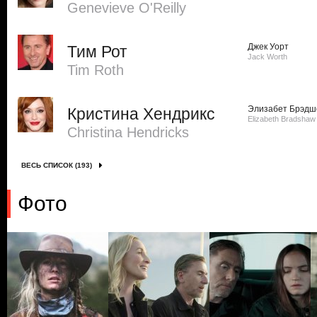
Genevieve O'Reilly
Джек Уорт
Тим Рот
Jack Worth
Tim Roth
Элизабет Брэдш
Кристина Хендрикс
Elizabeth Bradshaw
Christina Hendricks
ВЕСЬ СПИСОК (193)
Фото