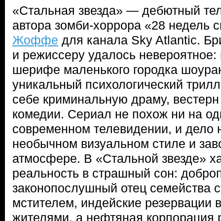
«Стальная звезда» — дебютный те
автора зомби-хоррора «28 недель 
Жоффе
для канала Sky Atlantic. Б
и режиссеру удалось невероятное:
шерифе маленького городка шоура
уникальный психологический трилл
себе криминальную драму, вестерн
комедии. Сериал не похож ни на од
современном телевидении, и дело н
необычном визуальном стиле и за
атмосфере. В «Стальной звезде» х
реальность в страшный сон: добро
законопослушный отец семейства с
мстителем, индейские резервации 
жителями, а нефтяная корпорация 