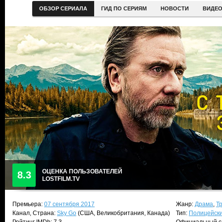
ОБЗОР СЕРИАЛА
ГИД ПО СЕРИЯМ
НОВОСТИ
ВИДЕ
ОЦЕНКА ПОЛЬЗОВАТЕЛЕЙ
8.3
LOSTFILM.TV
Премьера:
07 сентября 2017
Жанр:
Драма
,
Т
Канал, Страна:
Sky Go
(США, Великобритания, Канада)
Тип:
Полицейск