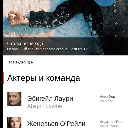
Стальная звезда
Озвученный трейлер первого сезона. LostFilm.TV
ВСЕ ВИДЕО (1)
Актеры и команда
Анна Уорт
Эбигейл Лаури
Anna Worth
Abigail Lawrie
Анджела Уорт
Женевьев О’Рейли
Angela Worth