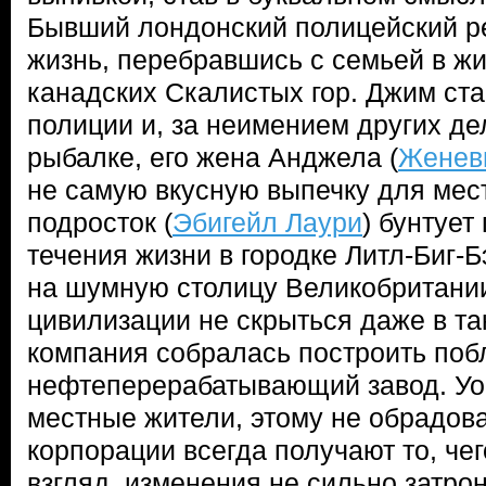
Бывший лондонский полицейский р
жизнь, перебравшись с семьей в ж
канадских Скалистых гор. Джим ст
полиции и, за неимением других де
рыбалке, его жена Анджела (
Женев
не самую вкусную выпечку для мест
подросток (
Эбигейл Лаури
) бунтует
течения жизни в городке Литл-Биг-
на шумную столицу Великобритании
цивилизации не скрыться даже в та
компания собралась построить поб
нефтеперерабатывающий завод. Уор
местные жители, этому не обрадов
корпорации всегда получают то, чег
взгляд, изменения не сильно затрон