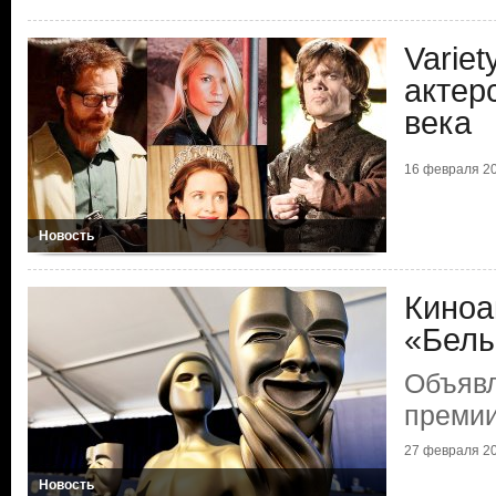
Varie
актер
века
16 февраля 20
Новость
Киноа
«Белы
Объяв
преми
27 февраля 20
Новость