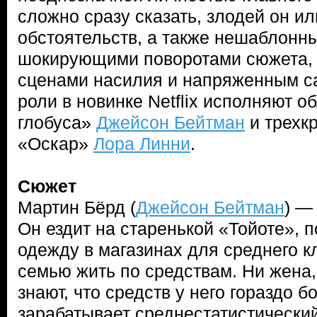
сложно сразу сказать, злодей он и
обстоятельств, а также нешаблонн
шокирующими поворотами сюжета,
сценами насилия и напряженным с
роли в новинке Netflix исполняют о
глобуса»
Джейсон Бейтман
и трехк
«Оскар»
Лора Линни
.
Сюжет
Мартин Бёрд (
Джейсон Бейтман
) —
Он ездит на старенькой «Тойоте», п
одежду в магазинах для среднего к
семью жить по средствам. Ни жена,
знают, что средств у него гораздо б
зарабатывает среднестатистически