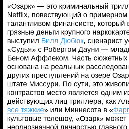
«Озарк» — это криминальный трил
Netflix, повествующий о примерном
талантливом финансисте, который
грязные деньги крупного наркокарт
выступил
Билл Дюбюк
, сценарист
«Судья» с Робертом Дауни — млад
Беном Аффлеком. Часть сюжетных
основана на реальных расследова
других преступлений на озере Оза
штате Миссури. По сути, это живоп
контрастов место является одним и
действующих лиц триллера, как Ал
все тяжкие
» или Миннесота в «
Фар
культовые телешоу, «Озарк» может
неоднозначной личностью главного 