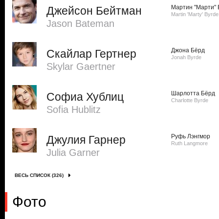
Мартин "Марти" 
Джейсон Бейтман
Martin 'Marty' Byrde
Jason Bateman
Джона Бёрд
Скайлар Гертнер
Jonah Byrde
Skylar Gaertner
Шарлотта Бёрд
Софиа Хублиц
Charlotte Byrde
Sofia Hublitz
Руфь Лэнгмор
Джулия Гарнер
Ruth Langmore
Julia Garner
ВЕСЬ СПИСОК (326)
Фото