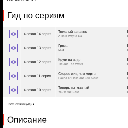
Рейтинг IMDb: 8.5
Гид по сериям
Тяжелый занавес
4 сезон 14 серия
A Hard Way to Go
Грязь
4 сезон 13 серия
Mud
Круги на воде
4 сезон 12 серия
Trouble The Water
Скорее жив, чем мертв
4 сезон 11 серия
Pound of Flesh and Still Kickin'
Теперь ты главный
4 сезон 10 серия
You're the Boss
ВСЕ СЕРИИ (44)
Описание