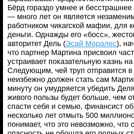
Бёрд гораздо умнее и бесстрашнее 
— много лет он является незамен
работником чикагской мафии, для 
деньги. Однажды его «босс», жест
авторитет Дель (
Эсай Моралес
), н
что партнер Мартина присвоил част
устраивает показательную казнь на 
Следующим, чей труп отправится в 
неизбежно должен стать сам Марти
минуту он умудряется убедить Деля 
живого пользы будет больше, чем о
спасти себя и семью, финансист об
несколько лет отмыть 500 миллион
понимает, что это невозможно, что
опасность не обошла его родных ст