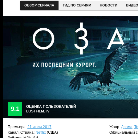
ОБЗОР СЕРИАЛА
ГИД ПО СЕРИЯМ
НОВОСТИ
ВИДЕ
ОЦЕНКА ПОЛЬЗОВАТЕЛЕЙ
9.1
LOSTFILM.TV
Премьера:
21 июля 2017
Жанр:
Драма
,
Т
Канал, Страна:
Netflix
(США)
Официальный с